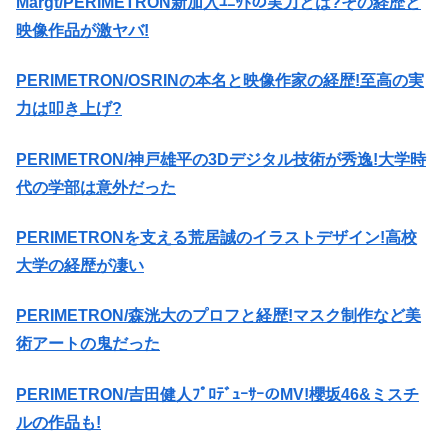
Margt/PERIMETRON新加入ﾕﾆｯﾄの実力とは?その経歴と
映像作品が激ヤバ!
PERIMETRON/OSRINの本名と映像作家の経歴!至高の実
力は叩き上げ?
PERIMETRON/神戸雄平の3Dデジタル技術が秀逸!大学時
代の学部は意外だった
PERIMETRONを支える荒居誠のイラストデザイン!高校
大学の経歴が凄い
PERIMETRON/森洸大のプロフと経歴!マスク制作など美
術アートの鬼だった
PERIMETRON/吉田健人ﾌﾟﾛﾃﾞｭｰｻｰのMV!櫻坂46&ミスチ
ルの作品も!