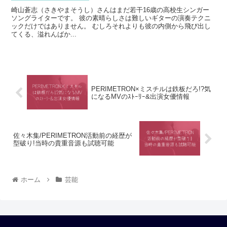
崎山蒼志（さきやまそうし）さんはまだ若干16歳の高校生シンガー
ソングライターです。 彼の素晴らしさは難しいギターの演奏テクニ
ックだけではありません。 むしろそれよりも彼の内側から飛び出し
てくる、溢れんばか...
PERIMETRON×ミスチルは鉄板だろ!?気
になるMVのｽﾄｰﾘｰ&出演女優情報
佐々木集/PERIMETRON活動前の経歴が
型破り!当時の貴重音源も試聴可能
ホーム
芸能