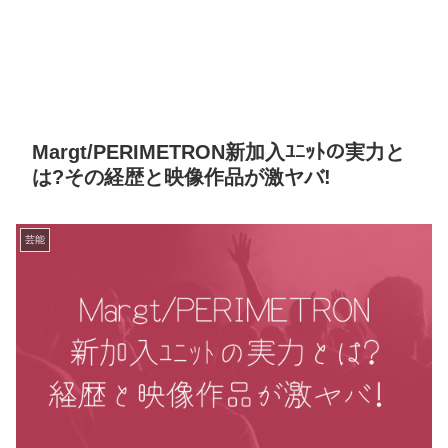
Margt/PERIMETRON新加入ﾕﾆｯﾄの実力と
は?その経歴と映像作品が激ヤバ!
芸能