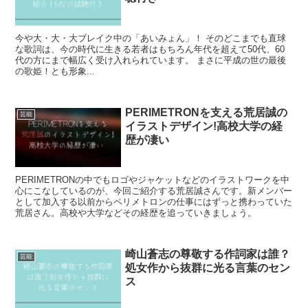
今や大・大・大ブレイク中の「あいみょん」！ そのどこまでも直球
な歌詞は、今の時代に生きる若者はもちろん年代を超えて50代、60
代の方にまで幅広く受け入れられています。 まさに平成の世の最後
の歌姫！とも形象...
PERIMETRONを支える荒居誠の
芸能
イラストデザイン!高校大学の経
歴が凄い
PERIMETRONの中でもロゴやジャケットなどのイラストワークを中
心にこなしているのが、今回ご紹介する荒居誠さんです。新メンバー
として加入する以前からペリメトロンの仕事にはずっと携わっていた
荒居さん。高校や大学などその経歴を追っていきましょう。
崎山蒼志の尊敬する作詞家は誰？
芸能
処女作から抜群に光る言葉のセン
ス