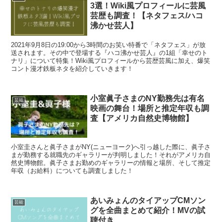
3選！Wiki風プロフィールに芸風
芸歴も調査！【ネタフェス/ハコ
沸かせ芸人】
2021年9月8日の19:00から3時間のお笑い特番で「ネタフェス」が放
送されます。その中で登場する『ハコ沸かせ芸人』の1組「幸せのト
ナリ」について特集！Wiki風プロフィールから芸歴芸風に加え、爆笑
コント漫才鉄板ネタを紹介していきます！
小室眞子さまのNY勤務先は有名
芸能
映画の舞台！場所と推定年収も調
査【アメリカ自然史博物館】
小室圭さんと眞子さまがNY(ニューヨーク)へ引っ越した際に、眞子さ
まが勤務する就職先のギャラリーが判明しました！それがアメリカ自
然史博物館。眞子さまお勤めのギャラリーの情報と場所、そして推定
年収（お給料）についても調査しました！
あいみょんのタイアップCMソン
芸能
グを全曲まとめて紹介！MVの試
聴付き