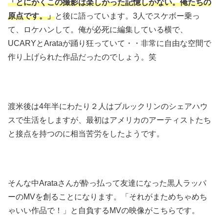
「とにかくこの撮影は楽しかった記憶しかない。俺たちの
原点です。」
と後に語っています。3人でスケボー乗っ
て、ロケハンして。俺が必死に編集している横で、
UCARYとArataが踊り狂っていて・・非常に自由な空間で
作り上げられた作品だったのでしょう。笑
渡米後は4年半にわたり２人はブルックリンのシェアハウ
スで生活をしますが、最初はアメリカのアーティストたち
と接点を持つのに相当苦労をしたようです。
そんな中Arataさんが酔っ払って友達になった黒人ラッパ
ーのMVを創ることになります。「それがまためちゃめち
ゃいい作品で！」と自負するMVの映像がこちらです。