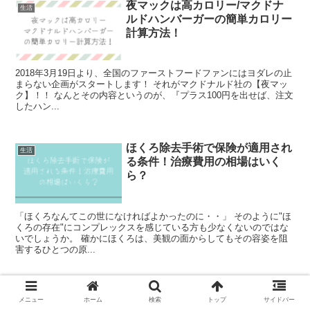
夜マックは高カロリー/マクドナ
生活
ルドハンバーガーの簡単カロリー
計算方法！
2018年3月19日より、全国のファーストフードファンにはヨダレの止
まらない企画がスタートします！ それがマクドナルド社の【夜マッ
ク】！！ なんとその内容というのが、『プラス100円を出せば、注文
したハン...
ほくろ除去手術で保険が適用され
生活
る条件！治療費用の相場はいく
ら？
「ほくろなんてこの世になければよかったのに・・」 そのように"ほ
くろの存在"にコンプレックスを感じている方も少なくないのではな
いでしょうか。 確かにほくろは、美観の面からしてもその容姿を阻
害するひとつの原...
浴衣に似合う正しいかばん選び＆
生活
メニュー
ホーム
検索
トップ
サイドバー
巾着・かごバックの持ち方の基