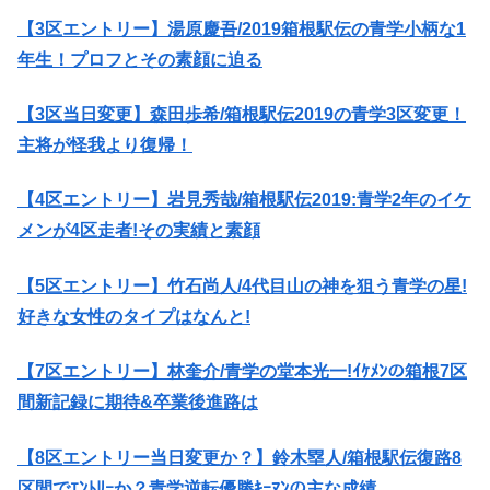
【3区エントリー】湯原慶吾/2019箱根駅伝の青学小柄な1
年生！プロフとその素顔に迫る
【3区当日変更】森田歩希/箱根駅伝2019の青学3区変更！
主将が怪我より復帰！
【4区エントリー】岩見秀哉/箱根駅伝2019:青学2年のイケ
メンが4区走者!その実績と素顔
【5区エントリー】竹石尚人/4代目山の神を狙う青学の星!
好きな女性のタイプはなんと!
【7区エントリー】林奎介/青学の堂本光一!ｲｹﾒﾝの箱根7区
間新記録に期待&卒業後進路は
【8区エントリー当日変更か？】鈴木塁人/箱根駅伝復路8
区間でｴﾝﾄﾘｰか？青学逆転優勝ｷｰﾏﾝの主な成績