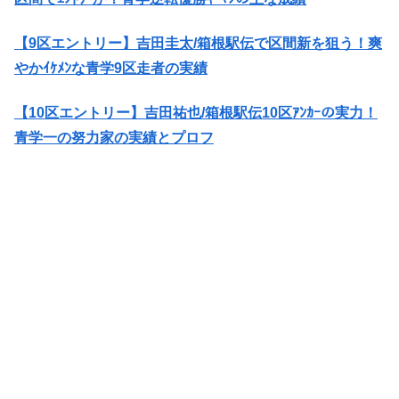
【9区エントリー】吉田圭太/箱根駅伝で区間新を狙う！爽
やかｲｹﾒﾝな青学9区走者の実績
【10区エントリー】吉田祐也/箱根駅伝10区ｱﾝｶｰの実力！
青学一の努力家の実績とプロフ