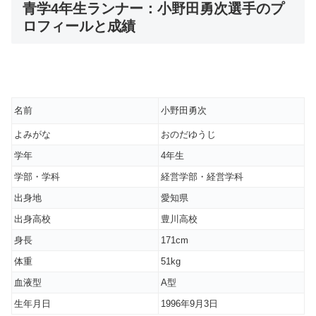
青学4年生ランナー：小野田勇次選手のプ
ロフィールと成績
名前
小野田勇次
よみがな
おのだゆうじ
学年
4年生
学部・学科
経営学部・経営学科
出身地
愛知県
出身高校
豊川高校
身長
171cm
体重
51kg
血液型
A型
生年月日
1996年9月3日