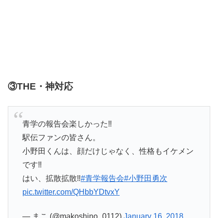
③THE・神対応
青学の報告会楽しかった‼︎
駅伝ファンの皆さん。
小野田くんは、顔だけじゃなく、性格もイケメン
です‼︎
はい、拡散拡散‼︎
#青学報告会
#小野田勇次
pic.twitter.com/QHbbYDtvxY
— まこ (@makoshino_0112)
January 16, 2018