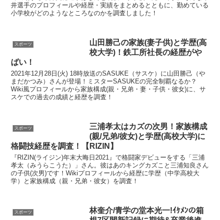
井選手のプロフィールや経歴・実績をまとめるとともに、勤めている
小学校がどのようなところなのかを調査しました！
山田勝己の家族(妻子供)と学歴(高
スポーツ
校大学)！鉄工所社長の経歴がや
ばい！
2021年12月28日(火) 18時放送のSASUKE（サスケ）に山田勝己（や
まだかつみ）さんが登場！ミスターSASUKEの完全制覇なるか？
Wiki風プロフィールから家族構成(親・兄弟・妻・子供・彼女)に、サ
スケでの過去の成績と経歴を調査！
三浦孝太はカズの次男！家族構成
スポーツ
(親/兄弟/彼女)と学歴(高校大学)に
格闘技経歴を調査！【RIZIN】
『RIZIN(ライジン)年末大晦日2021』で格闘家デビューをする「三浦
孝太（みうらこうた）」さん。彼はあのキングカズこと三浦知良さん
の子供(次男)です！Wikiプロフィールから経歴に学歴（中学高校大
学）と家族構成（親・兄弟・彼女）を調査！
林奎介/青学の堂本光一!ｲｹﾒﾝの箱
スポーツ