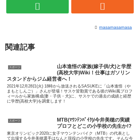
masamasamasa
関連記事
山本進悟の家族(嫁子供/犬)と学歴
スポーツ
(高校大学)Wiki！仕事はガソリン
スタンドからジム経営者へ！
2021年12月28日(火) 18時から放送されるSASUKEに「山本進悟（や
まもとしんご）」さんが登場！サスケ皆勤賞である彼のWiki風プロフ
ィールから家族構成(妻・子供・犬)に、サスケでの過去の成績と経歴
に学歴(高校大学)を調査します！
MTB(ﾏｳﾝﾃﾝﾊﾞｲｸ)/今井美穂の実績
スポーツ
プロフとどこの小学校の先生か!?
東京オリンピック2020に女子マウンテンバイク（MTB）の代表とし
て出場する今井美穂選手はなんと現役の小学校の先生です。そんな今