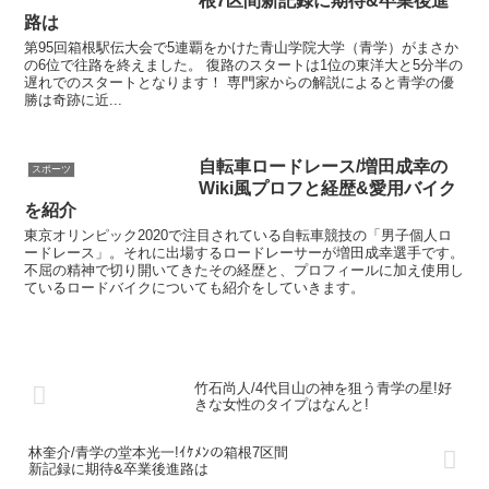
根7区間新記録に期待&卒業後進
路は
第95回箱根駅伝大会で5連覇をかけた青山学院大学（青学）がまさか
の6位で往路を終えました。 復路のスタートは1位の東洋大と5分半の
遅れでのスタートとなります！ 専門家からの解説によると青学の優
勝は奇跡に近...
自転車ロードレース/増田成幸の
スポーツ
Wiki風プロフと経歴&愛用バイク
を紹介
東京オリンピック2020で注目されている自転車競技の「男子個人ロ
ードレース」。それに出場するロードレーサーが増田成幸選手です。
不屈の精神で切り開いてきたその経歴と、プロフィールに加え使用し
ているロードバイクについても紹介をしていきます。
竹石尚人/4代目山の神を狙う青学の星!好
きな女性のタイプはなんと!
林奎介/青学の堂本光一!ｲｹﾒﾝの箱根7区間
新記録に期待&卒業後進路は