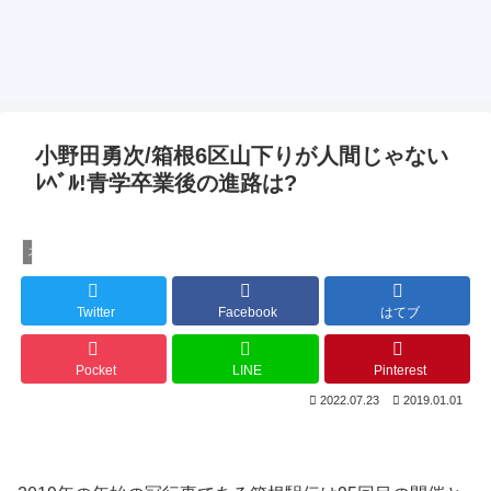
小野田勇次/箱根6区山下りが人間じゃない
ﾚﾍﾞﾙ!青学卒業後の進路は?
スポーツ
Twitter
Facebook
はてブ
Pocket
LINE
Pinterest
2022.07.23
2019.01.01