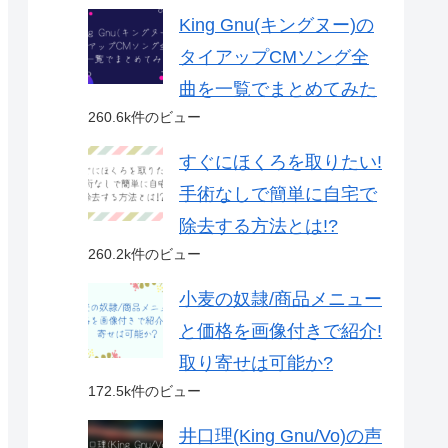
King Gnu(キングヌー)の
タイアップCMソング全
曲を一覧でまとめてみた
260.6k件のビュー
すぐにほくろを取りたい!
手術なしで簡単に自宅で
除去する方法とは!?
260.2k件のビュー
小麦の奴隷/商品メニュー
と価格を画像付きで紹介!
取り寄せは可能か?
172.5k件のビュー
井口理(King Gnu/Vo)の声