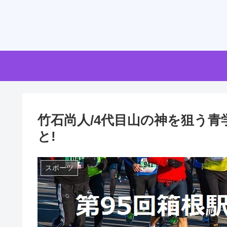
竹石尚人/4代目山の神を狙う青
と!
スポーツ