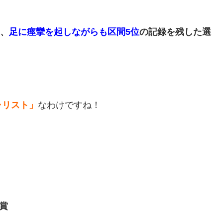
り、
足に痙攣を起しながらも区間5位
の記録を残した選
ャリスト」
なわけですね！
賞