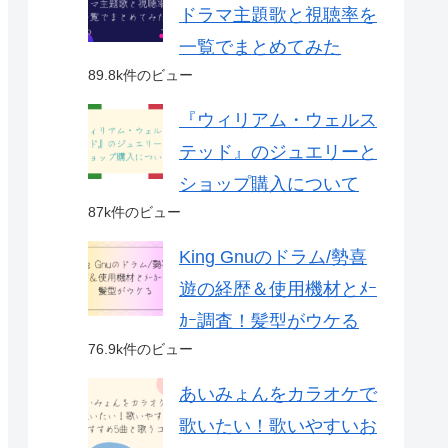
ドラマ主題歌と視聴率を
一覧でまとめてみた
89.8k件のビュー
『ウィリアム・ウェルス
テッド』のジュエリーと
ショップ購入について
87k件のビュー
King Gnuのドラム/勢喜
遊の経歴＆使用機材とﾒｰ
ｶｰ調査！髪型がウケる
76.9k件のビュー
あいみょんをカラオケで
歌いたい！歌いやすいお