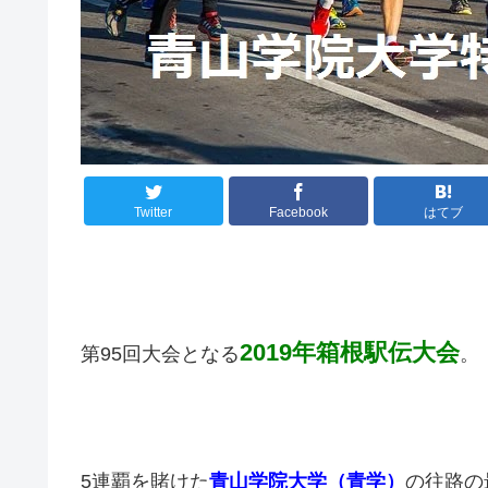
Twitter
Facebook
はてブ
2019年箱根駅伝大会
第95回大会となる
。
5連覇を賭けた
青山学院大学（青学）
の往路の