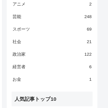
アニメ
2
芸能
248
スポーツ
69
社会
21
政治家
122
経営者
6
お金
1
人気記事トップ10