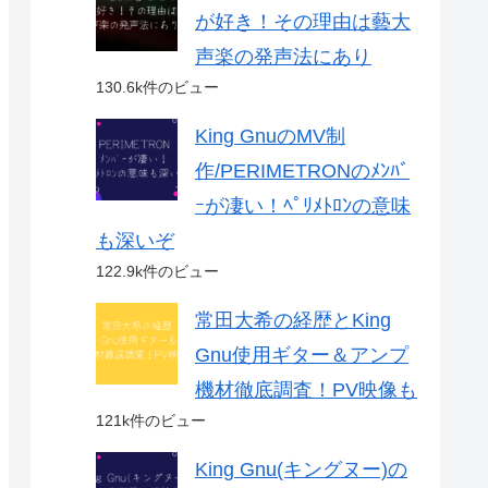
が好き！その理由は藝大
声楽の発声法にあり
130.6k件のビュー
King GnuのMV制
作/PERIMETRONのﾒﾝﾊﾞ
ｰが凄い！ﾍﾟﾘﾒﾄﾛﾝの意味
も深いぞ
122.9k件のビュー
常田大希の経歴とKing
Gnu使用ギター＆アンプ
機材徹底調査！PV映像も
121k件のビュー
King Gnu(キングヌー)の