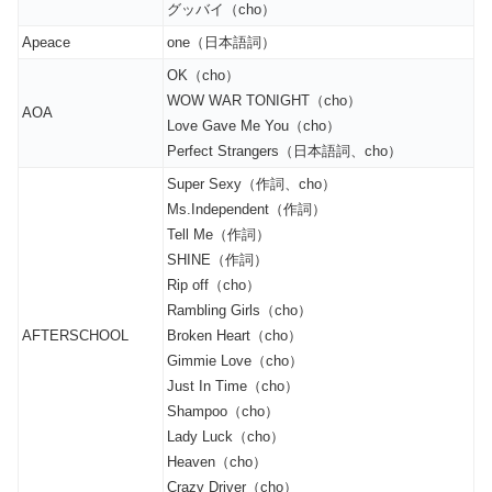
グッバイ（cho）
Apeace
one（日本語詞）
OK（cho）
WOW WAR TONIGHT（cho）
AOA
Love Gave Me You（cho）
Perfect Strangers（日本語詞、cho）
Super Sexy（作詞、cho）
Ms.Independent（作詞）
Tell Me（作詞）
SHINE（作詞）
Rip off（cho）
Rambling Girls（cho）
AFTERSCHOOL
Broken Heart（cho）
Gimmie Love（cho）
Just In Time（cho）
Shampoo（cho）
Lady Luck（cho）
Heaven（cho）
Crazy Driver（cho）