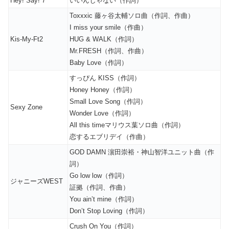
Hey! Say! 7
いいんじゃない（作詞）
Toxxxic 藤ヶ谷太輔ソロ曲（作詞、作曲）
I miss your smile（作曲）
Kis-My-Ft2
HUG & WALK（作詞）
Mr.FRESH（作詞、作曲）
Baby Love（作詞）
すっぴん KISS（作詞）
Honey Honey（作詞）
Small Love Song（作詞）
Sexy Zone
Wonder Love（作詞）
All this timeマリウス葉ソロ曲（作詞）
恋するエブリデイ（作曲）
GOD DAMN 濵田崇裕・神山智洋ユニット曲（作
詞）
Go low low（作詞）
ジャニーズWEST
証拠（作詞、作曲）
You ain’t mine（作詞）
Don’t Stop Loving（作詞）
Crush On You（作詞）