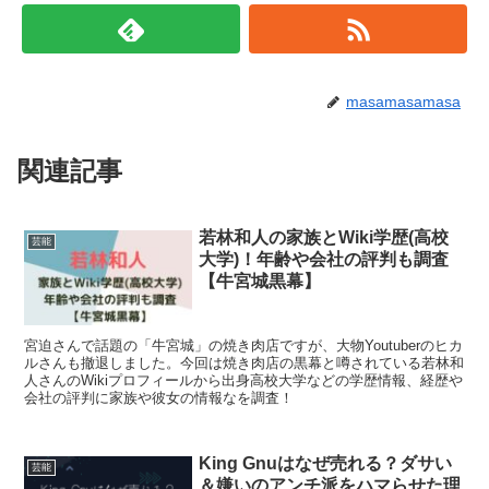
masamasamasa
関連記事
若林和人の家族とWiki学歴(高校
芸能
大学)！年齢や会社の評判も調査
【牛宮城黒幕】
宮迫さんで話題の「牛宮城」の焼き肉店ですが、大物Youtuberのヒカ
ルさんも撤退しました。今回は焼き肉店の黒幕と噂されている若林和
人さんのWikiプロフィールから出身高校大学などの学歴情報、経歴や
会社の評判に家族や彼女の情報なを調査！
King Gnuはなぜ売れる？ダサい
芸能
＆嫌いのアンチ派をハマらせた理