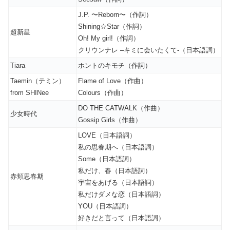
J.P. 〜Reborn〜（作詞）
Shining☆Star（作詞）
超新星
Oh! My girl!（作詞）
クリウンナレ –キミに会いたくて-（日本語詞）
Tiara
ホントのキモチ（作詞）
Taemin（テミン）
Flame of Love（作曲）
from SHINee
Colours（作曲）
DO THE CATWALK（作曲）
少女時代
Gossip Girls（作曲）
LOVE（日本語詞）
私の思春期へ（日本語詞）
Some（日本語詞）
私だけ、春（日本語詞）
赤頬思春期
宇宙をあげる（日本語詞）
私だけダメな恋（日本語詞）
YOU（日本語詞）
好きだと言って（日本語詞）