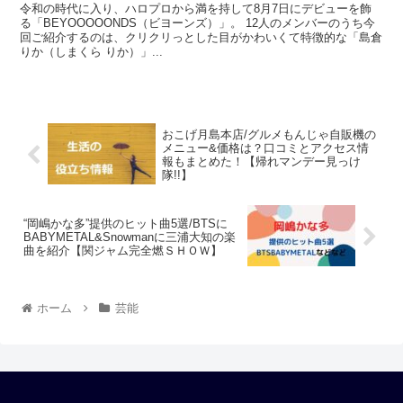
令和の時代に入り、ハロプロから満を持して8月7日にデビューを飾
る「BEYOOOOONDS（ビヨーンズ）」。 12人のメンバーのうち今
回ご紹介するのは、クリクリっとした目がかわいくて特徴的な「島倉
りか（しまくら りか）」...
おこげ月島本店/グルメもんじゃ自販機の
メニュー&価格は？口コミとアクセス情
報もまとめた！【帰れマンデー見っけ
隊!!】
“岡嶋かな多”提供のヒット曲5選/BTSに
BABYMETAL&Snowmanに三浦大知の楽
曲を紹介【関ジャム完全燃ＳＨＯＷ】
ホーム
芸能