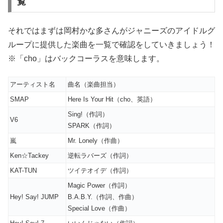
覧
それではまずは岡村かな多さんがジャニーズのアイドルグ
ループに提供した楽曲を一覧で確認をしていきましょう！
※「cho」はバックコーラスを意味します。
アーティスト名
曲名（楽曲担当）
SMAP
Here Is Your Hit（cho、英語）
Sing!（作詞）
V6
SPARK（作詞）
嵐
Mr. Lonely（作曲）
Ken☆Tackey
逆転ラバーズ（作詞）
KAT-TUN
ツイテオイデ（作詞）
Magic Power（作詞）
Hey! Say! JUMP
B.A.B.Y.（作詞、作曲）
Special Love（作曲）