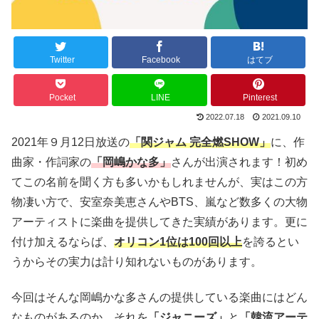
Twitter
Facebook
はてブ
Pocket
LINE
Pinterest
2022.07.18
2021.09.10
2021年９月12日放送の
「関ジャム 完全燃SHOW」
に、作
曲家・作詞家の
「岡嶋かな多」
さんが出演されます！初め
てこの名前を聞く方も多いかもしれませんが、実はこの方
物凄い方で、安室奈美恵さんやBTS、嵐など数多くの大物
アーティストに楽曲を提供してきた実績があります。更に
付け加えるならば、
オリコン1位は100回以上
を誇るとい
うからその実力は計り知れないものがあります。
今回はそんな岡嶋かな多さんの提供している楽曲にはどん
なものがあるのか、それを
「ジャニーズ」
と
「韓流アーテ