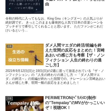
由
令和の時代に入ってもなお、King Gnu（キングヌー）の人気ぶりが
絶好調です。 きっとこのままも爆発的な人気で日本の音楽シーンを
ブッチギリで牽引してくれることと思います。 ただファンがこれだ
けいるという...
ダメ人間マエダの終活/前編を終
芸能
えた世間の反応をまとめた！宮崎
あおいの感じ方も考察【ザ・ノン
フィクション 人生の終わりの過
ごし方】
2021年9月12日(日)と19日(日)の2週に渡って放送されている『ザ・ノ
ンフィクション』の『人生の終わりの過ごし方 ～「ダメ人間マエ
ダ」の終活～』の前編が終わった段階での、ナレーション宮崎あおい
さんが感じた事、世間一般の反応をまとめました！
PERIMETRON(ﾍﾟﾘﾒﾄﾛﾝ)制作
芸能
の”Tempalay”のMVがかっこいい
ぞ！視聴OK！