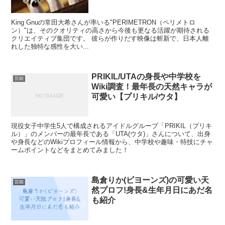
King Gnuの常田大希さんが率いる"PERIMETRON（ペリメトロ
ン）"は、そのクオリティの高さから今後も更なる活躍が期待される
クリエイティブ集団です。 彼らが作りだす映像は斬新で、日本人離
れした独特な感性を大い...
PRIKIL/UTAの身長や中学校を
芸能
Wiki調査！最年長の天然キャラが
可愛い【プリキル/ウタ】
現役女子中学生5人で構成されるアイドルグループ「PRIKIL（プリキ
ル）」のメンバーの最年長である「UTA(ウタ)」さんについて、出身
や身長などのWikiプロフィール情報から、中学校や趣味・特技にチャ
ームポイントなどをまとめてみました！
島倉りか(ビヨーンズ)の可愛い天
芸能
然プロフ!身長&生年月日にあだ名
も紹介