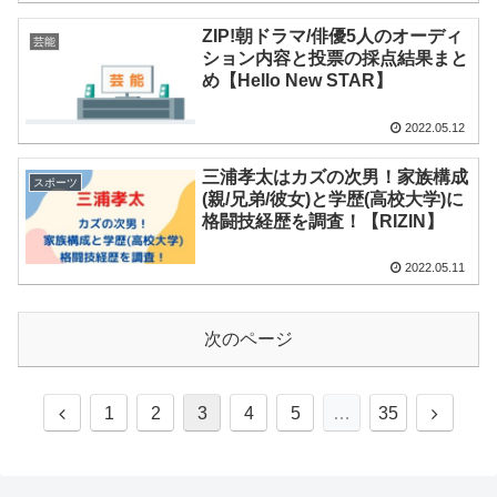
ZIP!朝ドラマ/俳優5人のオーディ
芸能
ション内容と投票の採点結果まと
め【Hello New STAR】
2022.05.12
三浦孝太はカズの次男！家族構成
スポーツ
(親/兄弟/彼女)と学歴(高校大学)に
格闘技経歴を調査！【RIZIN】
2022.05.11
次のページ
1
2
3
4
5
…
35