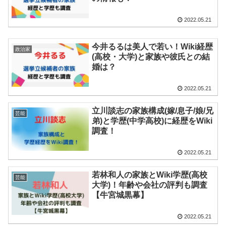
2022.05.21
今井るるは美人で若い！Wiki経歴
政治家
(高校・大学)と家族や彼氏との結
婚は？
2022.05.21
立川談志の家族構成(嫁/息子/娘/兄
芸能
弟)と学歴(中学高校)に経歴をWiki
調査！
2022.05.21
若林和人の家族とWiki学歴(高校
芸能
大学)！年齢や会社の評判も調査
【牛宮城黒幕】
2022.05.21