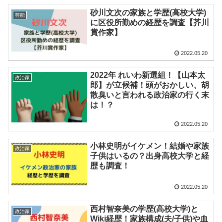
砂川文次の家族と学歴(高校大学)
芸能
に区役所勤めの経歴を調査【芥川
賞作家】
2022.05.20
2022年 れいわ新選組！【山本太
政治家
郎】が立候補！頭がおかしい、胡
散臭いと言われる政治家の行く末
は！？
2022.05.20
小林史明がイケメン！結婚や家族
政治家
子供はいるの？出身高校大学と経
歴も調査！
2022.05.20
西村智奈美の学歴(高校大学)と
政治家
Wiki経歴！家族構成(夫/子供)や血