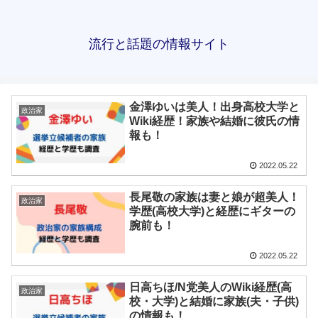
流行と話題の情報サイト
金澤ゆいは美人！出身高校大学と
政治家
Wiki経歴！家族や結婚に彼氏の情
報も！
2022.05.22
長尾敬の家族は妻と娘が超美人！
政治家
学歴(高校大学)と経歴にギターの
腕前も！
2022.05.22
日高ちほ/N党美人のWiki経歴(高
政治家
校・大学)と結婚に家族(夫・子供)
の情報も！