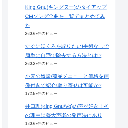
King Gnu(キングヌー)のタイアップ
CMソング全曲を一覧でまとめてみ
た
260.6k件のビュー
すぐにほくろを取りたい!手術なしで
簡単に自宅で除去する方法とは!?
260.2k件のビュー
小麦の奴隷/商品メニューと価格を画
像付きで紹介!取り寄せは可能か?
172.5k件のビュー
井口理(King Gnu/Vo)の声が好き！そ
の理由は藝大声楽の発声法にあり
130.6k件のビュー