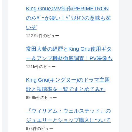
King GnuのMV制作/PERIMETRON
のﾒﾝﾊﾞｰが凄い！ﾍﾟﾘﾒﾄﾛﾝの意味も深
いぞ
122.9k件のビュー
常田大希の経歴とKing Gnu使用ギタ
ー＆アンプ機材徹底調査！PV映像も
121k件のビュー
King Gnu(キングヌー)のドラマ主題
歌と視聴率を一覧でまとめてみた
89.8k件のビュー
『ウィリアム・ウェルステッド』の
ジュエリーとショップ購入について
87k件のビュー