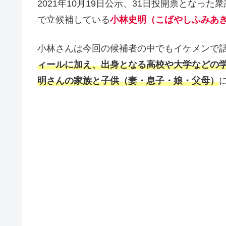
2021年10月19日公示、31日投開票となっ
で立候補している
小林史明（こばやしふみあ
小林さんは今回の候補者の中でもイケメンで
ィールに加え、出身となる高校や大学などの
明さんの家族と子供（妻・息子・娘・父母）