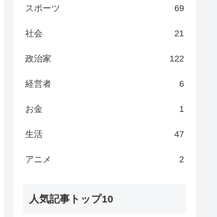
スポーツ
69
社会
21
政治家
122
経営者
6
お金
1
生活
47
アニメ
2
人気記事トップ10