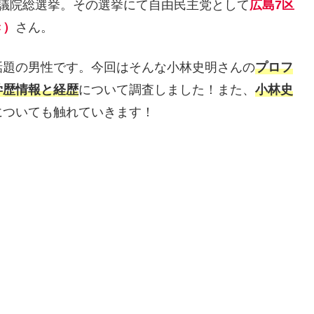
た衆議院総選挙。その選挙にて自由民主党として
広島7区
き）
さん。
話題の男性です。今回はそんな小林史明さんの
プロフ
学歴情報と経歴
について調査しました！また、
小林史
についても触れていきます！