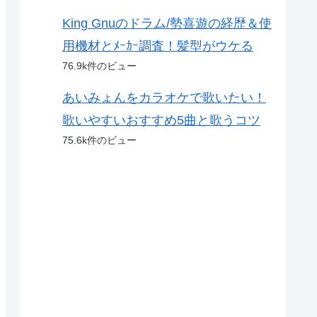
King Gnuのドラム/勢喜遊の経歴＆使
用機材とﾒｰｶｰ調査！髪型がウケる
76.9k件のビュー
あいみょんをカラオケで歌いたい！
歌いやすいおすすめ5曲と歌うコツ
75.6k件のビュー