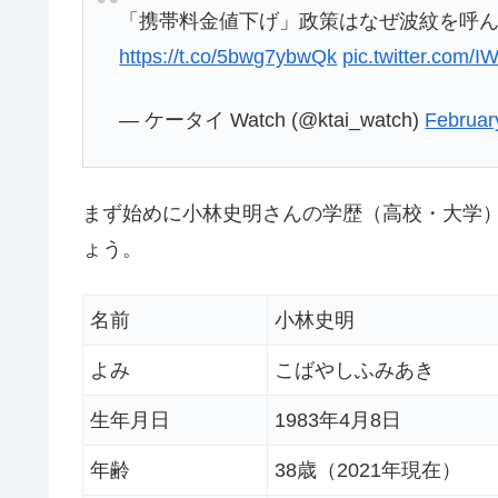
「携帯料金値下げ」政策はなぜ波紋を呼
https://t.co/5bwg7ybwQk
pic.twitter.com
— ケータイ Watch (@ktai_watch)
Februar
まず始めに小林史明さんの学歴（高校・大学）
ょう。
名前
小林史明
よみ
こばやしふみあき
生年月日
1983年4月8日
年齢
38歳（2021年現在）