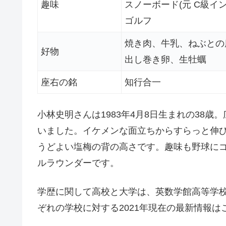
趣味
スノーボード(元 C級イ
ゴルフ
焼き肉、牛乳、ねぶとの
好物
出し巻き卵、生牡蠣
座右の銘
知行合一
小林史明さんは1983年4月8日生まれの38
いました。イケメンな面立ちからすらっと伸び
うどよい塩梅の背の高さです。趣味も野球に
ルラウンダーです。
学歴に関して高校と大学は、英数学館高等学
ぞれの学校に対する2021年現在の最新情報は