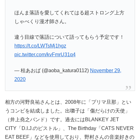
ほんま落語を愛してくれてはる超ストロング上方
しゃべくり漫才師さん。
違う目線で落語について語ってもらう予定です！
https://t.co/LWTsMj1hgz
pic.twitter.com/kvFmrU31q4
— 桂あおば (@aoba_katura0112)
November 29,
2020
相方の河野良祐さんとは、2008年に「プリマ旦那」とい
うコンビを結成しました。出囃子は「傷だらけの天使」
（井上堯之バンド）です。過去にはBLANKEY JET
CITY「D.I.J.のピストル」、The Birthday「CATS NEVER
EAT BEEF」などを使用しており、野村さんの音楽好きの