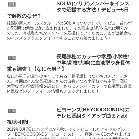
SOLIA(ソリア)メンバーをインス
芸能
タで応援する方法！デビュー5日
で解散のなぜ？
韓国の新人ガールズグループのSOLIA（ソリア）が、デビュー後わず
か5日間で解散に追い込まれました。その理由はMVを見れば明らか
でした。今後私たちがメンバーを応援していくために、まずは彼女ら
のインスタグラムをフォローすることから始めましょう！
長尾謙杜のカラーや学歴(小学校/
芸能
中学/高校/大学)に血液型や身長体
重も調査！【なにわ男子】
なにわ男子の最年少キャラである「長尾謙杜（ながおけんと）」さ
ん。今回はそんな長尾謙杜さんの出身となる小学校から中学・高校・
大学などの学歴情報を調査し、さらにメンバーカラーや血液型に身長
体重などのプロフィール情報もチェックしました！
ビヨーンズ(BEYOOOOONDS)の
芸能
テレビ番組タイアップ曲まとめ!
視聴可能!
2019年8月7日にハロプロから勢いよくデビューしたアイドルグルー
プ「BEYOOOOONDS（ビヨーンズ）」。 序盤からCDの売り上げは