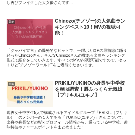
し再びブレイクした大女優さんです...
Chinozo(チノゾー)の人気曲ラン
芸能
キングベスト10！MVの視聴可
能！
「グッバイ宣言」の爆発的なヒットで、一躍ボカロPの最前線に踊り
経ったChinozoさん。そんなChinozoさんの数ある楽曲をランキング
形式で紹介をしていきます。すべてのMVが視聴可能ですので、ゆっ
くりと"チノゾーワールド"をご堪能くださいませ。
PRIKIL/YUKINOの身長や中学校
芸能
をWiki調査！唇ふっくら元気娘
【プリキル/ユキノ】
現役女子中学生5人で構成されるアイドルグループ「PRIKIL（プリキ
ル）」のメンバーの１人である「YUKINO(ユキノ)」さんについて、
出身や身長などのWikiプロフィール情報から、通っている中学校、趣
味特技やチャームポイントをまとめました！