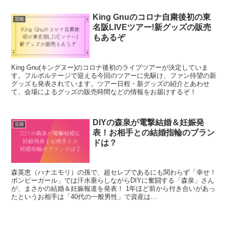
King Gnuのコロナ自粛後初の東
芸能
名阪LIVEツアー!新グッズの販売
もあるぞ
King Gnu(キングヌー)のコロナ後初のライブツアーが決定していま
す。フルボルテージで迎える今回のツアーに先駆け、ファン待望の新
グッズも発表されています。ツアー日程・新グッズの紹介とあわせ
て、会場によるグッズの販売時間などの情報をお届けするぞ！
DIYの森泉が電撃結婚＆妊娠発
芸能
表！お相手との結婚指輪のブラン
ドは？
森英恵（ハナエモリ）の孫で、超セレブであるにも関わらず「幸せ！
ボンビーガール」では汗水垂らしながらDIYに奮闘する「森泉」さん
が、まさかの結婚＆妊娠報道を発表！ 1年ほど前から付き合いがあっ
たというお相手は「40代の一般男性」で資産は...