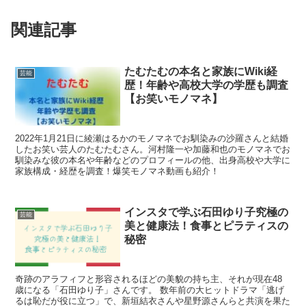
関連記事
たむたむの本名と家族にWiki経
芸能
歴！年齢や高校大学の学歴も調査
【お笑いモノマネ】
2022年1月21日に綾瀬はるかのモノマネでお馴染みの沙羅さんと結婚
したお笑い芸人のたむたむさん。河村隆一や加藤和也のモノマネでお
馴染みな彼の本名や年齢などのプロフィールの他、出身高校や大学に
家族構成・経歴を調査！爆笑モノマネ動画も紹介！
インスタで学ぶ石田ゆり子究極の
芸能
美と健康法！食事とピラティスの
秘密
奇跡のアラフィフと形容されるほどの美貌の持ち主、それが現在48
歳になる「石田ゆり子」さんです。 数年前の大ヒットドラマ「逃げ
るは恥だが役に立つ」で、新垣結衣さんや星野源さんらと共演を果た