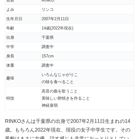
名前
RINKO
よみ
リンコ
生年月日
2007年2月11日
年齢
14歳(2022年現在)
出身
千葉県
中学
調査中
身長
157cm
体重
調査中
いろんなじゃがりこ
趣味
の味を食べること
高音の曲を歌うこと
特技
美味しい卵焼きを作ること
神経衰弱
RINKOさんは千葉県の出身で2007年2月11日生まれの14
歳。もちろん2022年現在、現役の女子中学生です。その
風貌はまさに女優。話す感じも非常におっとりとしてい