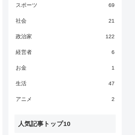
スポーツ
69
社会
21
政治家
122
経営者
6
お金
1
生活
47
アニメ
2
人気記事トップ10