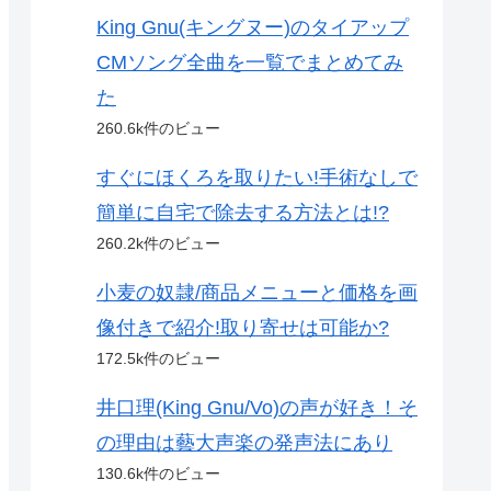
King Gnu(キングヌー)のタイアップ
CMソング全曲を一覧でまとめてみ
た
260.6k件のビュー
すぐにほくろを取りたい!手術なしで
簡単に自宅で除去する方法とは!?
260.2k件のビュー
小麦の奴隷/商品メニューと価格を画
像付きで紹介!取り寄せは可能か?
172.5k件のビュー
井口理(King Gnu/Vo)の声が好き！そ
の理由は藝大声楽の発声法にあり
130.6k件のビュー