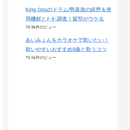
King Gnuのドラム/勢喜遊の経歴＆使
用機材とﾒｰｶｰ調査！髪型がウケる
76.9k件のビュー
あいみょんをカラオケで歌いたい！
歌いやすいおすすめ5曲と歌うコツ
75.5k件のビュー