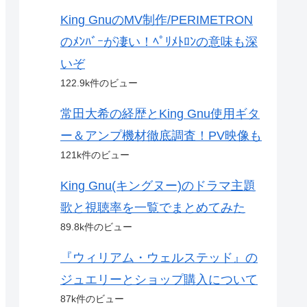
King GnuのMV制作/PERIMETRON
のﾒﾝﾊﾞｰが凄い！ﾍﾟﾘﾒﾄﾛﾝの意味も深
いぞ
122.9k件のビュー
常田大希の経歴とKing Gnu使用ギタ
ー＆アンプ機材徹底調査！PV映像も
121k件のビュー
King Gnu(キングヌー)のドラマ主題
歌と視聴率を一覧でまとめてみた
89.8k件のビュー
『ウィリアム・ウェルステッド』の
ジュエリーとショップ購入について
87k件のビュー