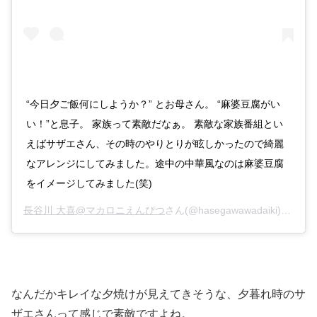
“今日夕ご飯何にしようか？” とお母さん。 “麻婆豆腐がい
い！”と息子。 家族って素敵だなぁ。 素敵な家族番組とい
えばサザエさん、その時のやりとりが眩しかったので綺麗
なアレンジにしてみました。途中の中華風なのは麻婆豆腐
をイメージしてみました(笑)
長谷川 大喜@マカロニえんぴつ
さん(@hasegawawadaiki)がシェアした投稿 –
なんだかキレイな夕焼けが見えてきそうな、夕暮れ時のサ
ザエさんって感じで素敵ですよね。