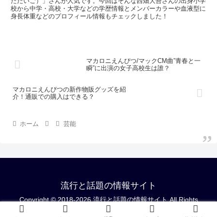
ただいご）」さんが人気です。今回はそんな西畑大吾さんの出身小学
校から中学・高校・大学などの学歴情報とメンバーカラーや血液型に
身長体重などのプロフィール情報もチェックしました！
マカロニえんぴつ/マックCM曲”青春と一
瞬”に出演の女子高校生は誰？
マカロニえんぴつの新作物販グッズを紹
介！通販での購入はできる？
ホーム
芸能
流行と話題の情報サイト
Copyright © 2018-2026 流行と話題の情報サイト All Rights
Reserved.