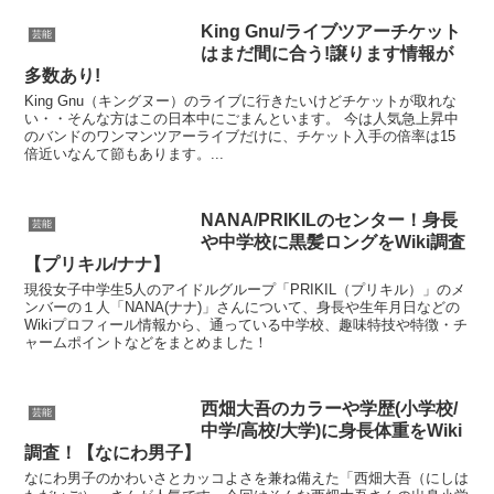
King Gnu/ライブツアーチケット
芸能
はまだ間に合う!譲ります情報が
多数あり!
King Gnu（キングヌー）のライブに行きたいけどチケットが取れな
い・・そんな方はこの日本中にごまんといます。 今は人気急上昇中
のバンドのワンマンツアーライブだけに、チケット入手の倍率は15
倍近いなんて節もあります。...
NANA/PRIKILのセンター！身長
芸能
や中学校に黒髪ロングをWiki調査
【プリキル/ナナ】
現役女子中学生5人のアイドルグループ「PRIKIL（プリキル）」のメ
ンバーの１人「NANA(ナナ)」さんについて、身長や生年月日などの
Wikiプロフィール情報から、通っている中学校、趣味特技や特徴・チ
ャームポイントなどをまとめました！
西畑大吾のカラーや学歴(小学校/
芸能
中学/高校/大学)に身長体重をWiki
調査！【なにわ男子】
なにわ男子のかわいさとカッコよさを兼ね備えた「西畑大吾（にしは