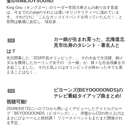
査/DAM&JOYSOUND
King Gnu（キングヌー）のリーダー常田大希さんの創り出す音楽
は、今までのJ-popのそれとは違いオリジナリティーに溢れていま
す。 それだけに「こんなカッコイイバンドを待っていたんだ！」と
世間は敏感に反応し、現在多...
カー娘が生まれ育った、北海道北
芸能
見市出身のタレント・著名人と
は？
先日閉幕した「2018平昌オリンピック」。 その大会で大活躍、銅メ
ダルを獲得したカーリング女子の「カー娘」が、様々な社会現象を引
き起こしました。 その人気ぶりはオリンピックが終わった今でも衰
えることはなく...
ビヨーンズ(BEYOOOOONDS)の
芸能
テレビ番組タイアップ曲まとめ!
視聴可能!
2019年8月7日にハロプロから勢いよくデビューしたアイドルグルー
プ「BEYOOOOONDS（ビヨーンズ）」。 序盤からCDの売り上げは
まさにびよーーんと絶好調！ リリースイベントもまだまだ開催され
る予定...