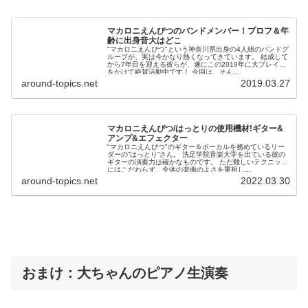
マカロニえんぴつのバンドメンバー！プロフ＆年
齢に出身音大はどこ
"マカロニえんぴつ"という神奈川県出身の4人組のバンドグ
ループが、実は今かなり熱くなってきています。 結成して
から7年目を迎える彼らが、遂にこの2019年に大ブレイク
をかけて絶賛活動中です！ 今回は、そん...
around-topics.net
2019.03.27
マカロニえんぴつ/はっとりの使用機材!ギター&
アンプ&エフェクター
"マカロニえんぴつ"のギター＆ボーカルを務めているリー
ダーの”はっとり”さん。 洗足学院音楽大学を出ている彼の
ギターの演奏力は確かなものです。 ただ難しいテクニック
にはこだわらず、全体の楽曲のよさを重視し...
around-topics.net
2022.03.30
おまけ：大ちゃんのピアノ生演奏