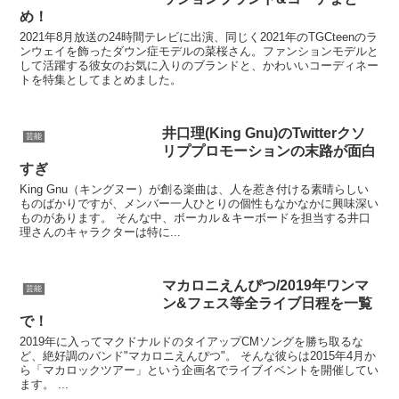
め！
2021年8月放送の24時間テレビに出演、同じく2021年のTGCteenのラ
ンウェイを飾ったダウン症モデルの菜桜さん。ファンションモデルと
して活躍する彼女のお気に入りのブランドと、かわいいコーディネー
トを特集としてまとめました。
井口理(King Gnu)のTwitterクソ
芸能
リププロモーションの末路が面白
すぎ
King Gnu（キングヌー）が創る楽曲は、人を惹き付ける素晴らしい
ものばかりですが、メンバー一人ひとりの個性もなかなかに興味深い
ものがあります。 そんな中、ボーカル＆キーボードを担当する井口
理さんのキャラクターは特に...
マカロニえんぴつ/2019年ワンマ
芸能
ン&フェス等全ライブ日程を一覧
で！
2019年に入ってマクドナルドのタイアップCMソングを勝ち取るな
ど、絶好調のバンド"マカロニえんぴつ"。 そんな彼らは2015年4月か
ら「マカロックツアー」という企画名でライブイベントを開催してい
ます。 ...