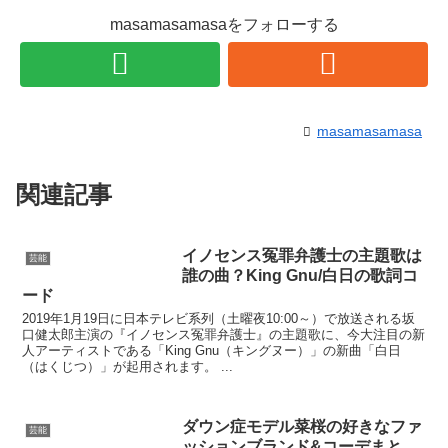
masamasamasaをフォローする
masamasamasa
関連記事
イノセンス冤罪弁護士の主題歌は
芸能
誰の曲？King Gnu/白日の歌詞コ
ード
2019年1月19日に日本テレビ系列（土曜夜10:00～）で放送される坂
口健太郎主演の『イノセンス冤罪弁護士』の主題歌に、今大注目の新
人アーティストである「King Gnu（キングヌー）」の新曲「白日
（はくじつ）」が起用されます。 ...
ダウン症モデル菜桜の好きなファ
芸能
ッションブランド&コーデまと