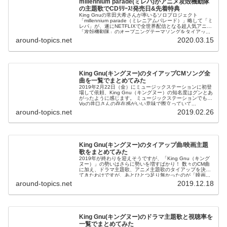
millennium parade(ミレパ)がアニメ攻殻機動隊
の主題歌でCDﾘﾘｰｽ!発売日&先着特典
King Gnuの常田大希さんが率いるソロプロジェクト
「millennium parade（ミレニアムパレード）」略して「ミ
レパ」が、遂にNETFLIXで全世界配信となる超人気アニメ
「攻殻機動隊」のオープニングテーマソングをタイアッ...
around-topics.net
2020.03.15
King Gnu(キングヌー)のタイアップCMソング全
曲を一覧でまとめてみた
2019年2月22日（金）にミュージックステーションに初登
場して依頼、King Gnu（キングヌー）の知名度はグンとあ
がったように感じます。 ミュージックステーションでも、
Voの井口さんの存在感がいい意味で際立っていて...
around-topics.net
2019.02.26
King Gnu(キングヌー)のタイアップ曲/映画主題
歌をまとめてみた
2019年が終わりを迎えそうですが、「King Gnu（キング
ヌー）」の勢いはさらに勢いを増すばかり！ 数々のCM曲
に加え、ドラマ主題歌、アニメ主題歌のタイアップを決め
てきたわけですが、あとひとつ足り無かったのが「映画...
around-topics.net
2019.12.18
King Gnu(キングヌー)のドラマ主題歌と視聴率を
一覧でまとめてみた