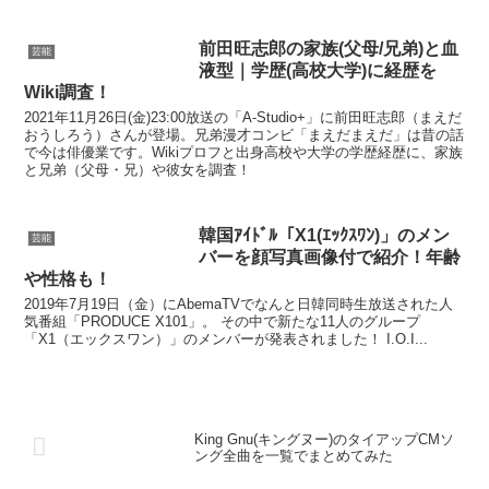
前田旺志郎の家族(父母/兄弟)と血
芸能
液型｜学歴(高校大学)に経歴を
Wiki調査！
2021年11月26日(金)23:00放送の「A-Studio+」に前田旺志郎（まえだ
おうしろう）さんが登場。兄弟漫才コンビ「まえだまえだ」は昔の話
で今は俳優業です。Wikiプロフと出身高校や大学の学歴経歴に、家族
と兄弟（父母・兄）や彼女を調査！
韓国ｱｲﾄﾞﾙ「X1(ｴｯｸｽﾜﾝ)」のメン
芸能
バーを顔写真画像付で紹介！年齢
や性格も！
2019年7月19日（金）にAbemaTVでなんと日韓同時生放送された人
気番組「PRODUCE X101」。 その中で新たな11人のグループ
「X1（エックスワン）」のメンバーが発表されました！ I.O.I...
King Gnu(キングヌー)のタイアップCMソ
ング全曲を一覧でまとめてみた