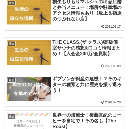
桐生もりもりマルシェの出品店舗
社会
と弁当メニュー！場所や駐車場の
アクセス情報もあり【坂上＆指原
のつぶれない店】
2021.09.17
THE CLASS.(ザ クラス)/高級個
社会
室サウナの感想&口コミ情報まと
め！【入会金200万/会員制】
2021.09.09
ギブソンが倒産の危機！？そのギ
社会
ターの種類と共に歴史を振り返ろ
う！
2018.02.20
世界一の焙煎士！後藤直紀のコー
社会
ヒーを自宅で！その名も【The
Roast】