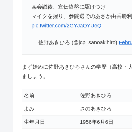
某会議後、宣伝終盤に駆けつけ
マイクを握り、参院選でのあさか由香勝
pic.twitter.com/2GYJaQYUeQ
— 佐野あきひろ (@jcp_sanoakihiro)
Febru
まず始めに佐野あきひろさんの学歴（高校・大
ましょう。
名前
佐野あきひろ
よみ
さのあきひろ
生年月日
1956年6月6日