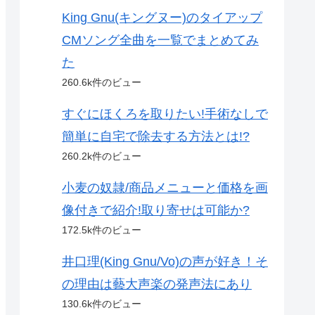
King Gnu(キングヌー)のタイアップ
CMソング全曲を一覧でまとめてみ
た
260.6k件のビュー
すぐにほくろを取りたい!手術なしで
簡単に自宅で除去する方法とは!?
260.2k件のビュー
小麦の奴隷/商品メニューと価格を画
像付きで紹介!取り寄せは可能か?
172.5k件のビュー
井口理(King Gnu/Vo)の声が好き！そ
の理由は藝大声楽の発声法にあり
130.6k件のビュー