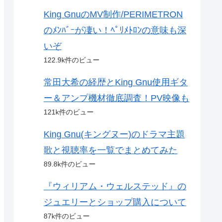
King GnuのMV制作/PERIMETRON
のﾒﾝﾊﾞｰが凄い！ﾍﾟﾘﾒﾄﾛﾝの意味も深
いぞ
122.9k件のビュー
常田大希の経歴とKing Gnu使用ギタ
ー＆アンプ機材徹底調査！PV映像も
121k件のビュー
King Gnu(キングヌー)のドラマ主題
歌と視聴率を一覧でまとめてみた
89.8k件のビュー
『ウィリアム・ウェルステッド』の
ジュエリーとショップ購入について
87k件のビュー