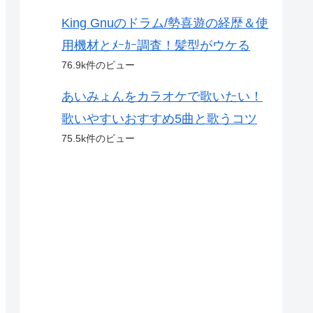
King Gnuのドラム/勢喜遊の経歴＆使
用機材とﾒｰｶｰ調査！髪型がウケる
76.9k件のビュー
あいみょんをカラオケで歌いたい！
歌いやすいおすすめ5曲と歌うコツ
75.5k件のビュー