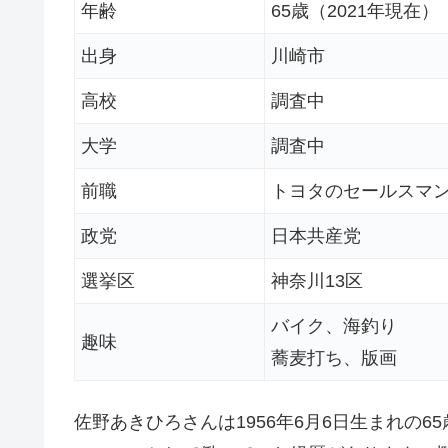
年齢
65歳（2021年現在）
出身
川崎市
高校
調査中
大学
調査中
前職
トヨタのセールスマ
政党
日本共産党
選挙区
神奈川13区
バイク、海釣り
趣味
蕎麦打ち、版画
佐野あきひろさんは1956年6月6日生まれの