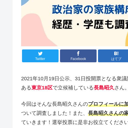
Twitter
Facebook
はてブ
2021年10月19日公示、31日投開票とな
ある
東京18区
で立候補している
長島昭久
さん
今回はそんな長島昭久さんの
プロフィールに
ついて調査しました！また、
長島昭久さんの
ていきます！選挙投票に是非お役立てくださ