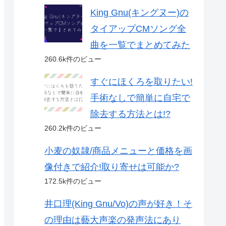
King Gnu(キングヌー)の
タイアップCMソング全
曲を一覧でまとめてみた
260.6k件のビュー
すぐにほくろを取りたい!
手術なしで簡単に自宅で
除去する方法とは!?
260.2k件のビュー
小麦の奴隷/商品メニューと価格を画
像付きで紹介!取り寄せは可能か?
172.5k件のビュー
井口理(King Gnu/Vo)の声が好き！そ
の理由は藝大声楽の発声法にあり