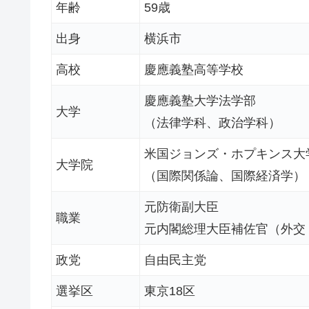
年齢
59歳
出身
横浜市
高校
慶應義塾高等学校
慶應義塾大学法学部
大学
（法律学科、政治学科）
米国ジョンズ・ホプキンス大
大学院
（国際関係論、国際経済学）
元防衛副大臣
職業
元内閣総理大臣補佐官（外交
政党
自由民主党
選挙区
東京18区