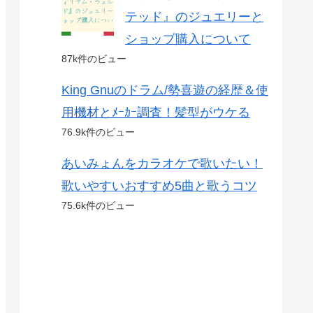
テッド』のジュエリーと
ショップ購入について
87k件のビュー
King Gnuのドラム/勢喜遊の経歴＆使
用機材とﾒｰｶｰ調査！髪型がウケる
76.9k件のビュー
あいみょんをカラオケで歌いたい！
歌いやすいおすすめ5曲と歌うコツ
75.6k件のビュー