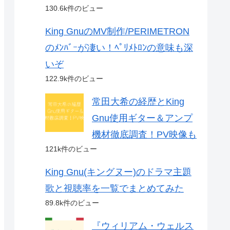
130.6k件のビュー
King GnuのMV制作/PERIMETRON
のﾒﾝﾊﾞｰが凄い！ﾍﾟﾘﾒﾄﾛﾝの意味も深
いぞ
122.9k件のビュー
常田大希の経歴とKing
Gnu使用ギター＆アンプ
機材徹底調査！PV映像も
121k件のビュー
King Gnu(キングヌー)のドラマ主題
歌と視聴率を一覧でまとめてみた
89.8k件のビュー
『ウィリアム・ウェルス