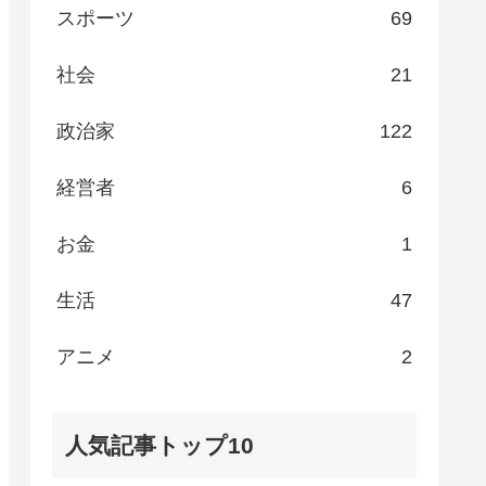
スポーツ
69
社会
21
政治家
122
経営者
6
お金
1
生活
47
アニメ
2
人気記事トップ10