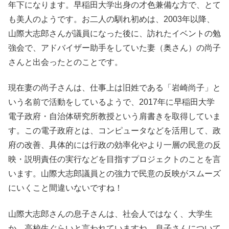
年下になります。早稲田大学出身の才色兼備な方で、とて
も美人のようです。お二人の馴れ初めは、2003年以降、
山際大志郎さんが議員になった後に、訪れたイベントの勉
強会で、アドバイザー助手をしていた妻（奥さん）の尚子
さんと出会ったとのことです。
現在妻の尚子さんは、仕事上は旧姓である「岩崎尚子」と
いう名前で活動をしているようで、2017年に早稲田大学
電子政府・自治体研究所教授という肩書きを取得していま
す。この電子政府とは、コンピュータなどを活用して、政
府の改善、具体的には行政の効率化やより一層の民意の反
映・説明責任の実行などを目指すプロジェクトのことを言
います。山際大志郎議員との強力で民意の反映がスムーズ
にいくこと間違いないですね！
山際大志郎さんの息子さんは、社会人ではなく、大学生
か、高校生ぐらいと言われていますね。息子さんについて