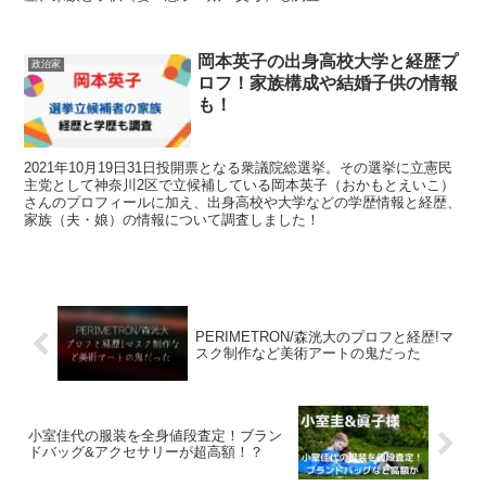
岡本英子の出身高校大学と経歴プ
政治家
ロフ！家族構成や結婚子供の情報
も！
2021年10月19日31日投開票となる衆議院総選挙。その選挙に立憲民
主党として神奈川2区で立候補している岡本英子（おかもとえいこ）
さんのプロフィールに加え、出身高校や大学などの学歴情報と経歴、
家族（夫・娘）の情報について調査しました！
PERIMETRON/森洸大のプロフと経歴!マ
スク制作など美術アートの鬼だった
小室佳代の服装を全身値段査定！ブラン
ドバッグ&アクセサリーが超高額！？