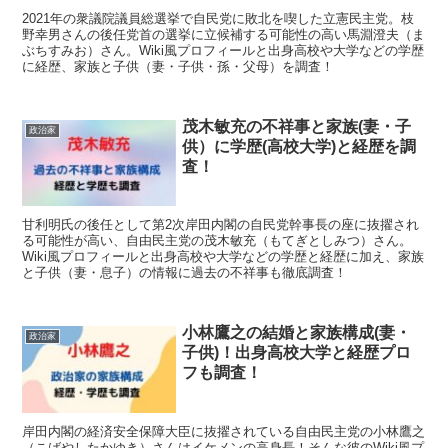
2021年の衆議院議員総選挙で自民党に敗北を喫した立憲民主党。枝
野幸男さんの後任党首の選挙に立候補する可能性の高い馬淵澄夫（ま
ぶちすみお）さん。Wiki風プロフィールと出身高校や大学などの学歴
に経歴、家族と子供（妻・子供・孫・父母）を調査！
茂木敏充の不祥事と家族(妻・子
政治家
供）に学歴(高校大学)と経歴を調
査！
甘利明氏の後任として第2次岸田内閣の自民党幹事長の座に抜擢され
る可能性が高い、自由民主党の茂木敏充（もてぎとしみつ）さん。
Wiki風プロフィールと出身高校や大学などの学歴と経歴に加え、家族
と子供（妻・息子）の情報に過去の不祥事も徹底調査！
小林鷹之の結婚と家族構成(妻・
政治家
子供)！出身高校大学と経歴プロ
フも調査！
岸田内閣の経済安全保障大臣に抜擢されている自由民主党の小林鷹之
（こばやしたかゆき）さんはイケメンの高身長！そんな彼のWiki風プ