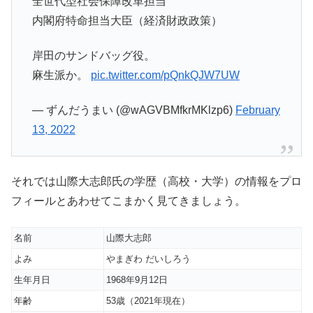
全世代型社会保障改革担当
内閣府特命担当大臣（経済財政政策）
岸田のサンドバッグ役。
麻生派か。
pic.twitter.com/pQnkQJW7UW
— ずんだうまい (@wAGVBMfkrMKlzp6)
February
13, 2022
それでは山際大志郎氏の学歴（高校・大学）の情報をプロ
フィールとあわせてこまかく見てきましょう。
名前
山際大志郎
よみ
やまぎわ だいしろう
生年月日
1968年9月12日
年齢
53歳（2021年現在）