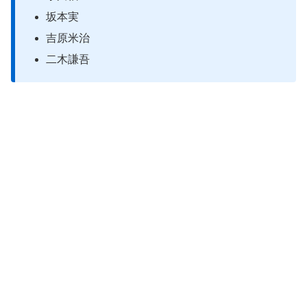
坂本実
吉原米治
二木謙吾