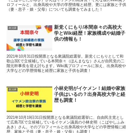
ロフィールと、出身高校や大学の学歴情報と経歴、更には家族と子供
（妻・息子・娘・父母）についても調査をてみました！
新党くにもり/本間奈々の高校大
政治家
学とWiki経歴！家族構成や結婚子
供の情報も！
2021年10月31日投開票となる衆議院総選挙。新党くにもりとして和
歌山3区で立候補している本間奈々（ほんまなな）さんが自民党の二
階元幹事長を迎え討ちます。Wiki風プロフィールに加え、出身高校や
大学などの学歴情報と経歴に家族と子供を調査！
小林史明がイケメン！結婚や家族
政治家
子供はいるの？出身高校大学と経
歴も調査！
2021年10月19日31日投開票となる衆議院総選挙に、自由民主党とし
て広島7区で立候補しているイケメン議員の小林史明（こばやしふみ
あき）さん。そのプロフィールと出身高校や大学などの学歴情報に経
歴、家族と子供（妻・息子・娘・父母）も調査！