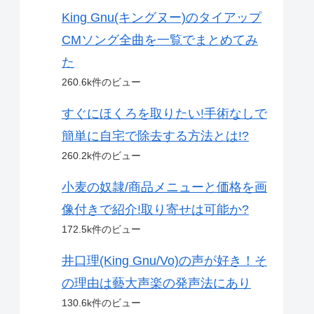
King Gnu(キングヌー)のタイアップ
CMソング全曲を一覧でまとめてみ
た
260.6k件のビュー
すぐにほくろを取りたい!手術なしで
簡単に自宅で除去する方法とは!?
260.2k件のビュー
小麦の奴隷/商品メニューと価格を画
像付きで紹介!取り寄せは可能か?
172.5k件のビュー
井口理(King Gnu/Vo)の声が好き！そ
の理由は藝大声楽の発声法にあり
130.6k件のビュー