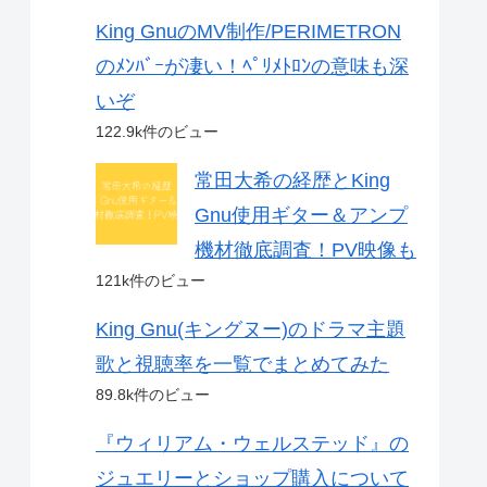
King GnuのMV制作/PERIMETRON
のﾒﾝﾊﾞｰが凄い！ﾍﾟﾘﾒﾄﾛﾝの意味も深
いぞ
122.9k件のビュー
常田大希の経歴とKing
Gnu使用ギター＆アンプ
機材徹底調査！PV映像も
121k件のビュー
King Gnu(キングヌー)のドラマ主題
歌と視聴率を一覧でまとめてみた
89.8k件のビュー
『ウィリアム・ウェルステッド』の
ジュエリーとショップ購入について