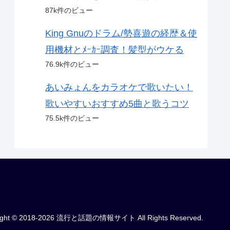
87k件のビュー
King Gnuのドラム/勢喜遊の経歴＆使
用機材とﾒｰｶｰ調査！髪型がウケる
76.9k件のビュー
あいみょんをカラオケで歌いたい！
歌いやすいおすすめ5曲と歌うコツ
75.5k件のビュー
ight © 2018-2026 流行と話題の情報サイト All Rights Reserved.