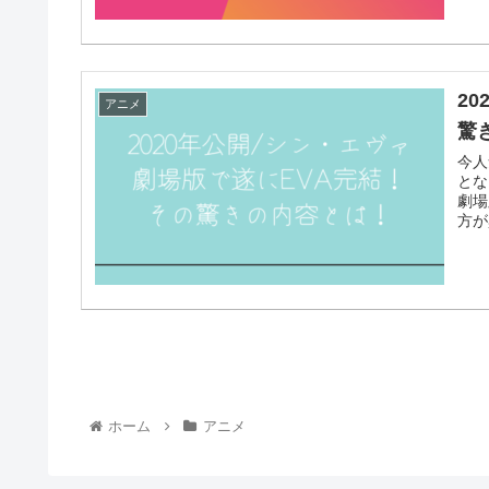
2
アニメ
驚
今人
とな
劇場
方が
ホーム
アニメ