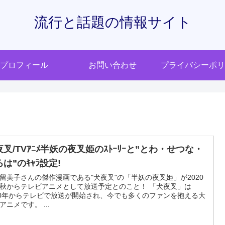
流行と話題の情報サイト
プロフィール
お問い合わせ
プライバシーポリ
夜叉/TVｱﾆﾒ半妖の夜叉姫のｽﾄｰﾘｰと”とわ・せつな・
は”のｷｬﾗ設定!
留美子さんの傑作漫画である"犬夜叉"の「半妖の夜叉姫」が2020
秋からテレビアニメとして放送予定とのこと！ 「犬夜叉」は
00年からテレビで放送が開始され、今でも多くのファンを抱える大
アニメです。 ...