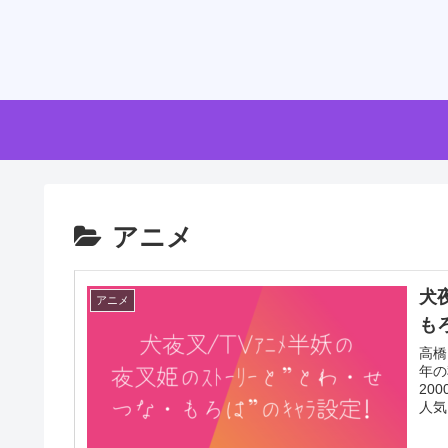
アニメ
犬
アニメ
もろ
高橋
年の
20
人気