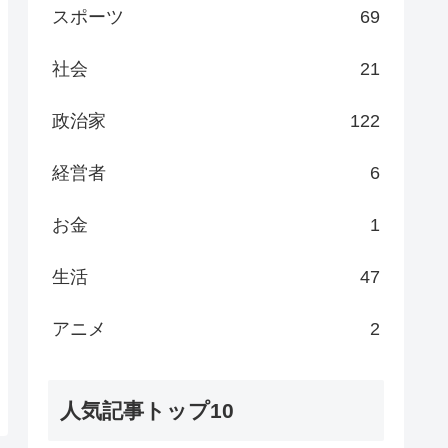
スポーツ
69
社会
21
政治家
122
経営者
6
お金
1
生活
47
アニメ
2
人気記事トップ10