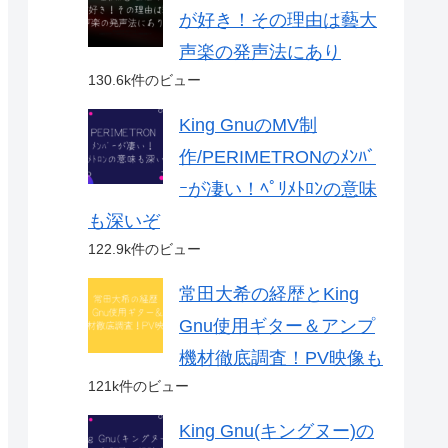
が好き！その理由は藝大
声楽の発声法にあり
130.6k件のビュー
King GnuのMV制
作/PERIMETRONのﾒﾝﾊﾞ
ｰが凄い！ﾍﾟﾘﾒﾄﾛﾝの意味
も深いぞ
122.9k件のビュー
常田大希の経歴とKing
Gnu使用ギター＆アンプ
機材徹底調査！PV映像も
121k件のビュー
King Gnu(キングヌー)の