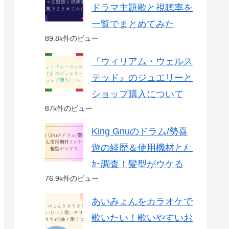
ドラマ主題歌と視聴率を
一覧でまとめてみた
89.8k件のビュー
『ウィリアム・ウェルス
テッド』のジュエリーと
ショップ購入について
87k件のビュー
King Gnuのドラム/勢喜
遊の経歴＆使用機材とﾒｰ
ｶｰ調査！髪型がウケる
76.9k件のビュー
あいみょんをカラオケで
歌いたい！歌いやすいお