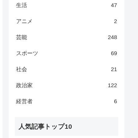
生活
47
アニメ
2
芸能
248
スポーツ
69
社会
21
政治家
122
経営者
6
人気記事トップ10