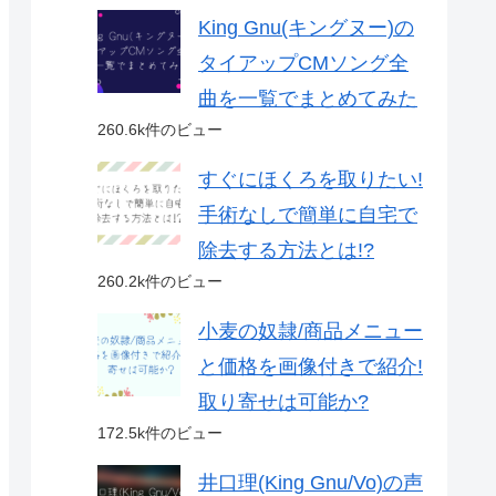
King Gnu(キングヌー)の
タイアップCMソング全
曲を一覧でまとめてみた
260.6k件のビュー
すぐにほくろを取りたい!
手術なしで簡単に自宅で
除去する方法とは!?
260.2k件のビュー
小麦の奴隷/商品メニュー
と価格を画像付きで紹介!
取り寄せは可能か?
172.5k件のビュー
井口理(King Gnu/Vo)の声