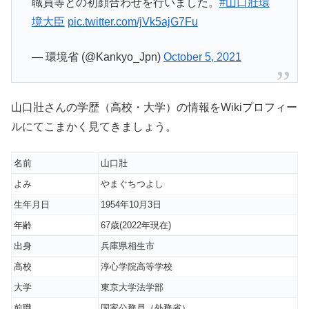
職員等との初顔合わせを行いました。
#山口壯環
境大臣
pic.twitter.com/jVk5ajG7Fu
— 環境省 (@Kankyo_Jpn)
October 5, 2021
山口壯さんの学歴（高校・大学）の情報をWikiプロフィー
ルにてこまかく見てきましょう。
名前
山口壯
よみ
やまぐちつよし
生年月日
1954年10月3日
年齢
67歳(2022年現在)
出身
兵庫県相生市
高校
淳心学院高等学校
大学
東京大学法学部
前職
国家公務員（外務省）