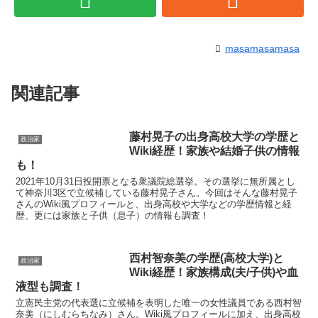
masamasamasa
関連記事
藤村晃子の出身高校大学の学歴と
政治家
Wiki経歴！家族や結婚子供の情報
も！
2021年10月31日投開票となる衆議院総選挙。その選挙に無所属とし
て神奈川3区で立候補している藤村晃子さん。今回はそんな藤村晃子
さんのWiki風プロフィールと、出身高校や大学などの学歴情報と経
歴、更には家族と子供（息子）の情報も調査！
西村智奈美の学歴(高校大学)と
政治家
Wiki経歴！家族構成(夫/子供)や血
液型も調査！
立憲民主党の代表選に立候補を表明した唯一の女性議員である西村智
奈美（にしむらちなみ）さん。Wiki風プロフィールに加え、出身高校