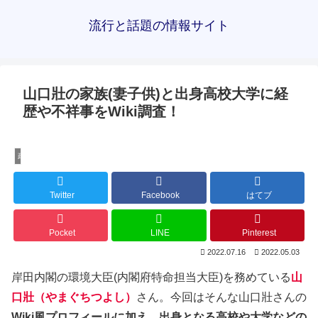
流行と話題の情報サイト
山口壯の家族(妻子供)と出身高校大学に経
歴や不祥事をWiki調査！
政治家
Twitter
Facebook
はてブ
Pocket
LINE
Pinterest
2022.07.16
2022.05.03
岸田内閣の環境大臣(内閣府特命担当大臣)を務めている
山
口壯（やまぐちつよし
）
さん。今回はそんな山口壯さんの
Wiki風プロフィールに加え、出身となる高校や大学などの