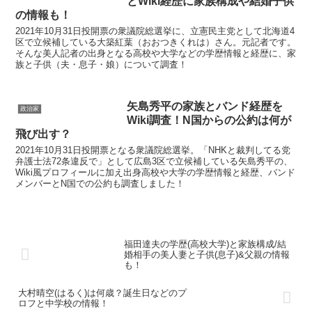
とWiki経歴に家族構成や結婚子供
の情報も！
2021年10月31日投開票の衆議院総選挙に、立憲民主党として北海道4
区で立候補している大築紅葉（おおつきくれは）さん。元記者です。
そんな美人記者の出身となる高校や大学などの学歴情報と経歴に、家
族と子供（夫・息子・娘）について調査！
矢島秀平の家族とバンド経歴を
政治家
Wiki調査！N国からの公約は何が
飛び出す？
2021年10月31日投開票となる衆議院総選挙。「NHKと裁判してる党
弁護士法72条違反で」として広島3区で立候補している矢島秀平の、
Wiki風プロフィールに加え出身高校や大学の学歴情報と経歴、バンド
メンバーとN国での公約も調査しました！
福田達夫の学歴(高校大学)と家族構成/結
婚相手の美人妻と子供(息子)&父親の情報
も！
大村晴空(はるく)は何歳？誕生日などのプ
ロフと中学校の情報！