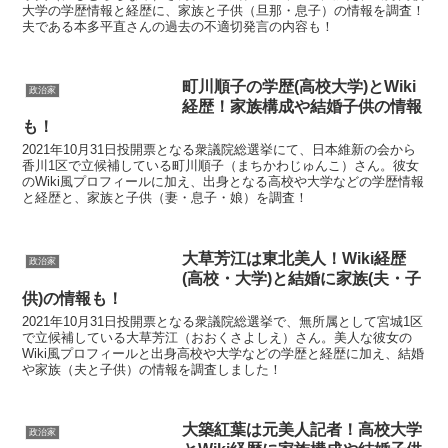
大学の学歴情報と経歴に、家族と子供（旦那・息子）の情報を調査！
夫である本多平直さんの過去の不適切発言の内容も！
町川順子の学歴(高校大学)とWiki
政治家
経歴！家族構成や結婚子供の情報
も！
2021年10月31日投開票となる衆議院総選挙にて、日本維新の会から
香川1区で立候補している町川順子（まちかわじゅんこ）さん。彼女
のWiki風プロフィールに加え、出身となる高校や大学などの学歴情報
と経歴と、家族と子供（妻・息子・娘）を調査！
大草芳江は東北美人！Wiki経歴
政治家
(高校・大学)と結婚に家族(夫・子
供)の情報も！
2021年10月31日投開票となる衆議院総選挙で、無所属として宮城1区
で立候補している大草芳江（おおくさよしえ）さん。美人な彼女の
Wiki風プロフィールと出身高校や大学などの学歴と経歴に加え、結婚
や家族（夫と子供）の情報を調査しました！
大築紅葉は元美人記者！高校大学
政治家