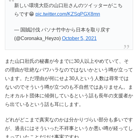
新しい環境大臣の山口壯さんのツイッターがこち
らです😁
pic.twitter.com/KZSqPGX8mn
— 国賊討伐 パソナ竹中から日本を取り戻す
(@Coronaka_Heyzo)
October 5, 2021
また山口壯氏の秘書が今までに30人以上やめていて、そ
の理由が壮絶なパワハラなのではないかという噂が立って
います。ただ理由が何にせよ30人という人数は尋常では
ないのでそういう噂が立つのも不自然ではありません。ま
たオカルト団体に傾倒しているという話も長年の支援者か
ら出ているという話も耳にします。
どれがどこまで真実なのかは分かりづらい部分も多いです
が、過去にはそういった不祥事というか悪い噂が経ってし
まっていたことだけは事実ですね。