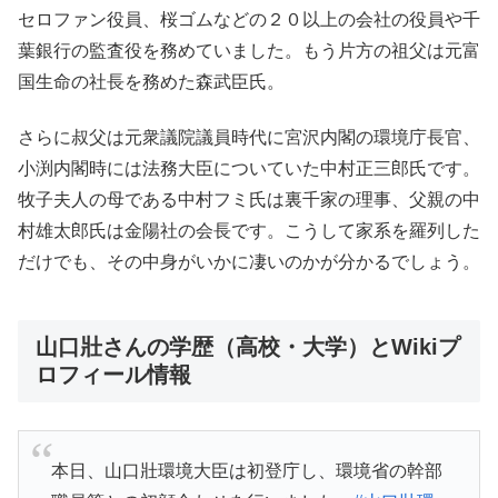
セロファン役員、桜ゴムなどの２０以上の会社の役員や千
葉銀行の監査役を務めていました。もう片方の祖父は元富
国生命の社長を務めた森武臣氏。
さらに叔父は元衆議院議員時代に宮沢内閣の環境庁長官、
小渕内閣時には法務大臣についていた中村正三郎氏です。
牧子夫人の母である中村フミ氏は裏千家の理事、父親の中
村雄太郎氏は金陽社の会長です。こうして家系を羅列した
だけでも、その中身がいかに凄いのかが分かるでしょう。
山口壯さんの学歴（高校・大学）とWikiプ
ロフィール情報
本日、山口壯環境大臣は初登庁し、環境省の幹部