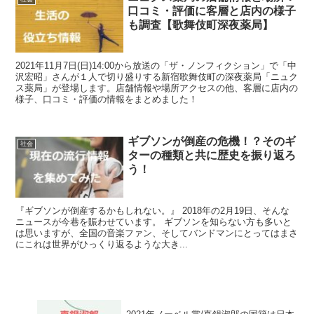
口コミ・評価に客層と店内の様子
も調査【歌舞伎町深夜薬局】
2021年11月7日(日)14:00から放送の「ザ・ノンフィクション」で「中
沢宏昭」さんが１人で切り盛りする新宿歌舞伎町の深夜薬局「ニュク
ス薬局」が登場します。店舗情報や場所アクセスの他、客層に店内の
様子、口コミ・評価の情報をまとめました！
ギブソンが倒産の危機！？そのギ
社会
ターの種類と共に歴史を振り返ろ
う！
『ギブソンが倒産するかもしれない。』 2018年の2月19日、そんな
ニュースが今巷を賑わせています。 ギブソンを知らない方も多いと
は思いますが、全国の音楽ファン、そしてバンドマンにとってはまさ
にこれは世界がひっくり返るような大き...