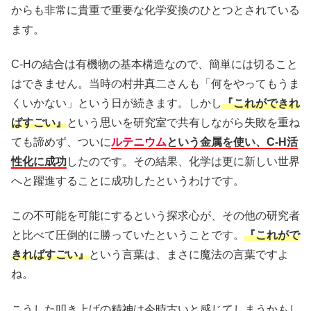
からも非常に貴重で重要な化学変換のひとつとされている
ます。
C-Hの結合は有機物の基本構造なので、簡単には切ること
はできません。当時の村井真二さんも「何をやってもうま
くいかない」という日が続きます。しかし
『これができれ
ばすごい』
という思いを研究室で共有しながら失敗を重ね
ても諦めず、ついに
ルテニウム
という金属を使い、C-H活
性化に成功
したのです。その結果、化学は更に新しい世界
へと躍進することに成功したというわけです。
この不可能を可能にするという探求心が、その他の研究者
と比べて圧倒的に勝っていたということです。
『これがで
きればすごい』
という言葉は、まさに魔法の言葉ですよ
ね。
こうした叩き上げの精神は今時古いと感じてしまうかもし