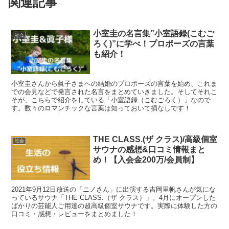
関連記事
小室圭の名言集”小室語録(こむご
社会
ろく)”に学べ！プロポーズの言葉
も紹介！
小室圭さんから眞子さまへの結婚のプロポーズの言葉を始め、これま
での会見などで発言された名言をまとめていきました。そしてそれこ
そが、こちらで紹介をしている「小室語録（こむごろく）」なので
す。数々のロマンチックな言葉は知っておいて損なしです！
THE CLASS.(ザ クラス)/高級個室
社会
サウナの感想&口コミ情報まと
め！【入会金200万/会員制】
2021年9月12日放送の「ニノさん」に出演する吉岡里帆さんが気にな
っているサウナ「THE CLASS.（ザ クラス）」。4月にオープンした
ばかりの芸能人ご用達の超高級個室サウナです。実際に体験した方の
口コミ・感想・レビューをまとめました！