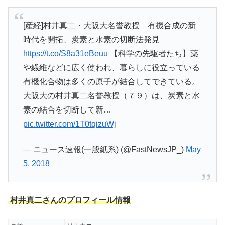
[産経]村井真二・大阪大名誉教授 有機合成の新
時代を開拓、炭素と水素の切断法発見
https://t.co/S8a31eBeuu
【科学の先駆者たち】薬
や繊維などに広く使われ、暮らしに役立っている
有機化合物は多くの原子が結合してできている。
大阪大の村井真二名誉教授（７９）は、炭素と水
素の結合を切断して新…
pic.twitter.com/1T0tqizuWj
— ニュース速報(一般紙系) (@FastNewsJP_)
May
5, 2018
村井真二さんのプロフィール情報