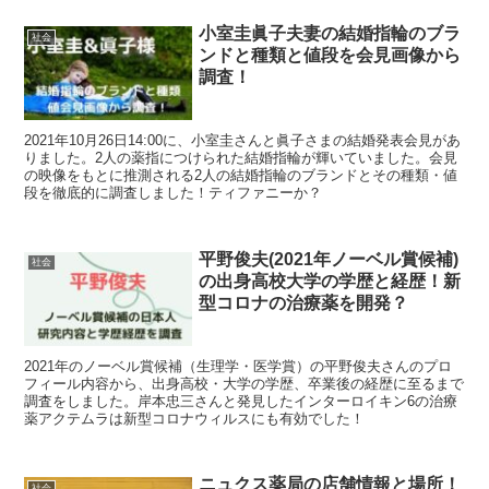
小室圭眞子夫妻の結婚指輪のブラ
社会
ンドと種類と値段を会見画像から
調査！
2021年10月26日14:00に、小室圭さんと眞子さまの結婚発表会見があ
りました。2人の薬指につけられた結婚指輪が輝いていました。会見
の映像をもとに推測される2人の結婚指輪のブランドとその種類・値
段を徹底的に調査しました！ティファニーか？
平野俊夫(2021年ノーベル賞候補)
社会
の出身高校大学の学歴と経歴！新
型コロナの治療薬を開発？
2021年のノーベル賞候補（生理学・医学賞）の平野俊夫さんのプロ
フィール内容から、出身高校・大学の学歴、卒業後の経歴に至るまで
調査をしました。岸本忠三さんと発見したインターロイキン6の治療
薬アクテムラは新型コロナウィルスにも有効でした！
ニュクス薬局の店舗情報と場所！
社会