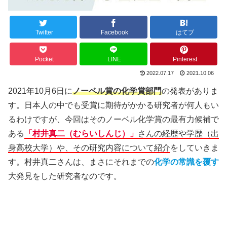
Twitter
Facebook
はてブ
Pocket
LINE
Pinterest
2022.07.17
2021.10.06
2021年10月6日に
ノーベル賞の化学賞
部門
の発表がありま
す。日本人の中でも受賞に期待がかかる研究者が何人もい
るわけですが、今回はそのノーベル化学賞の最有力候補で
ある
「村井真二（むらいしんじ）」
さんの経歴や学歴（出
身高校大学）や、その研究内容について紹介
をしていきま
す。村井真二さんは、まさにそれまでの
化学の常識を覆す
大発見をした研究者なのです。