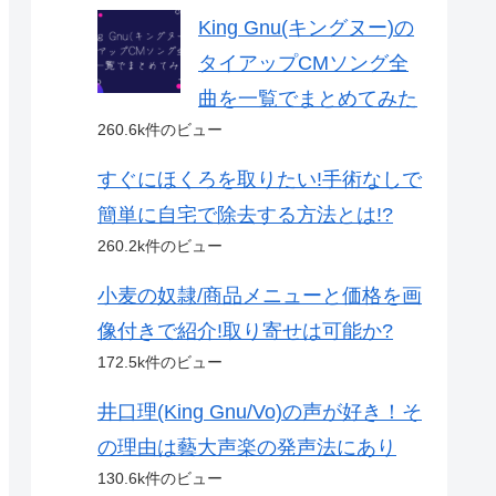
King Gnu(キングヌー)の
タイアップCMソング全
曲を一覧でまとめてみた
260.6k件のビュー
すぐにほくろを取りたい!手術なしで
簡単に自宅で除去する方法とは!?
260.2k件のビュー
小麦の奴隷/商品メニューと価格を画
像付きで紹介!取り寄せは可能か?
172.5k件のビュー
井口理(King Gnu/Vo)の声が好き！そ
の理由は藝大声楽の発声法にあり
130.6k件のビュー