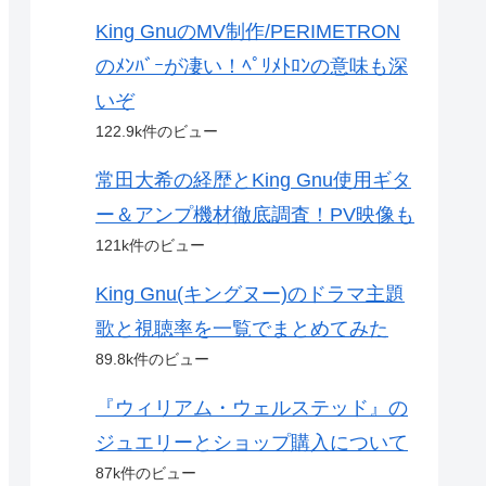
King GnuのMV制作/PERIMETRON
のﾒﾝﾊﾞｰが凄い！ﾍﾟﾘﾒﾄﾛﾝの意味も深
いぞ
122.9k件のビュー
常田大希の経歴とKing Gnu使用ギタ
ー＆アンプ機材徹底調査！PV映像も
121k件のビュー
King Gnu(キングヌー)のドラマ主題
歌と視聴率を一覧でまとめてみた
89.8k件のビュー
『ウィリアム・ウェルステッド』の
ジュエリーとショップ購入について
87k件のビュー