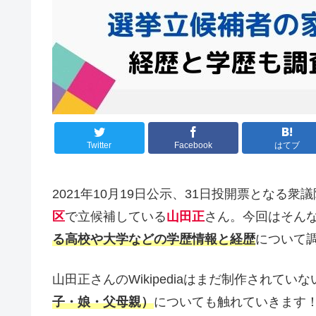
Twitter
Facebook
はてブ
2021年10月19日公示、31日投開票となる
区
で立候補している
山田正
さん。今回はそん
る高校や大学などの学歴情報と経歴
について
山田正さんのWikipediaはまだ制作されてい
子・娘・父母親）
についても触れていきます！