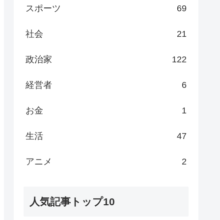
スポーツ
69
社会
21
政治家
122
経営者
6
お金
1
生活
47
アニメ
2
人気記事トップ10