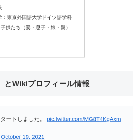
校
学：東京外国語大学ドイツ語学科
と子供たち（妻・息子・娘・親）
とWikiプロフィール情報
スタートしました。
pic.twitter.com/MG8T4KgAxm
)
October 19, 2021