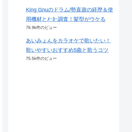
King Gnuのドラム/勢喜遊の経歴＆使
用機材とﾒｰｶｰ調査！髪型がウケる
76.9k件のビュー
あいみょんをカラオケで歌いたい！
歌いやすいおすすめ5曲と歌うコツ
75.5k件のビュー