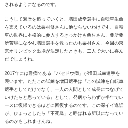
されるようになるのです。
こうして遍歴を追っていくと、増田成幸選手に自転車生命
を支えているのは栗村修さんに他ならないわけです。自転
車の世界に本格的に参入するきっかけも栗村さん、要所要
所苦境になやむ増田選手を救ったのも栗村さん。今回の東
京オリンピック出場が決定したときも、二人で大いに喜ん
だでしょうね。
2017年には難病である「バセドウ病」が増田成幸選手を
襲います。ただこの試練を増田選手は『この試練を自転車
選手としてだけでなく、一人の人間として成長につなげて
いけたらと思っている』として、発病からわずか半年でレ
ースに復帰できるほどに回復するのです。この深イイ逸話
が、ひょっとしたら「不死鳥」と呼ばれる所以になってい
るのかもしれませんね。