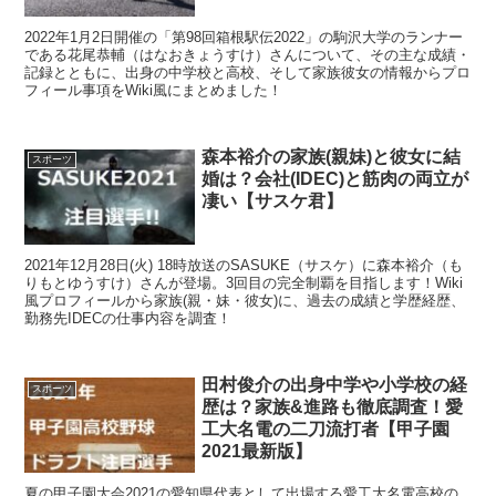
2022年1月2日開催の「第98回箱根駅伝2022」の駒沢大学のランナー
である花尾恭輔（はなおきょうすけ）さんについて、その主な成績・
記録とともに、出身の中学校と高校、そして家族彼女の情報からプロ
フィール事項をWiki風にまとめました！
森本裕介の家族(親妹)と彼女に結
スポーツ
婚は？会社(IDEC)と筋肉の両立が
凄い【サスケ君】
2021年12月28日(火) 18時放送のSASUKE（サスケ）に森本裕介（も
りもとゆうすけ）さんが登場。3回目の完全制覇を目指します！Wiki
風プロフィールから家族(親・妹・彼女)に、過去の成績と学歴経歴、
勤務先IDECの仕事内容を調査！
田村俊介の出身中学や小学校の経
スポーツ
歴は？家族&進路も徹底調査！愛
工大名電の二刀流打者【甲子園
2021最新版】
夏の甲子園大会2021の愛知県代表として出場する愛工大名電高校の