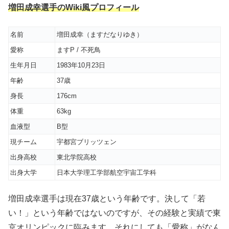
増田成幸選手のWiki風プロフィール
名前
増田成幸（ますだなりゆき）
愛称
ますP / 不死鳥
生年月日
1983年10月23日
年齢
37歳
身長
176cm
体重
63kg
血液型
B型
現チーム
宇都宮ブリッツェン
出身高校
東北学院高校
出身大学
日本大学理工学部航空宇宙工学科
増田成幸選手は現在37歳という年齢です。決して「若
い！」という年齢ではないのですが、その経験と実績で東
京オリンピックに臨みます。それにしても「愛称」がなん