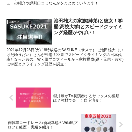
ューの紹介や評判口コミなんかをまとめていきます！
池田雄大の家族(姉弟)と彼女！学
スポーツ
歴(高校大学)とスピードクライミ
ング経歴がやばい！
2021年12月28日(火) 18時放送のSASUKE（サスケ）に池田雄大（い
けだゆうだい）さんが登場！23歳でスピードクライミングの日本代
表となった彼の、Wiki風プロフィールから家族構成(親・兄弟・彼女)
に学歴とクライミング経歴を調査！
櫻井翔がTV初演奏するサックスの種類
は？教材で楽しく自宅演奏！
自転車ロードレース/新城幸也のWiki風プ
ロフと経歴・実績を紹介！