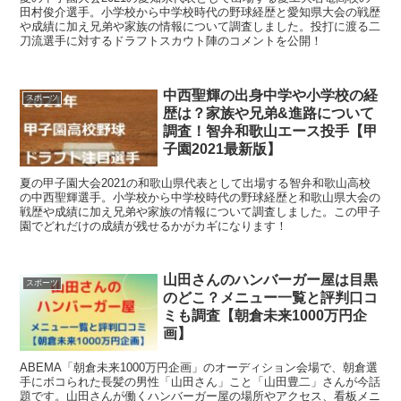
田村俊介選手。小学校から中学校時代の野球経歴と愛知県大会の戦歴
や成績に加え兄弟や家族の情報について調査しました。投打に渡る二
刀流選手に対するドラフトスカウト陣のコメントを公開！
中西聖輝の出身中学や小学校の経
スポーツ
歴は？家族や兄弟&進路について
調査！智弁和歌山エース投手【甲
子園2021最新版】
夏の甲子園大会2021の和歌山県代表として出場する智弁和歌山高校
の中西聖輝選手。小学校から中学校時代の野球経歴と和歌山県大会の
戦歴や成績に加え兄弟や家族の情報について調査しました。この甲子
園でどれだけの成績が残せるかがカギになります！
山田さんのハンバーガー屋は目黒
スポーツ
のどこ？メニュー一覧と評判口コ
ミも調査【朝倉未来1000万円企
画】
ABEMA「朝倉未来1000万円企画」のオーディション会場で、朝倉選
手にボコられた長髪の男性「山田さん」こと「山田豊二」さんが今話
題です。山田さんが働くハンバーガー屋の場所やアクセス、看板メニ