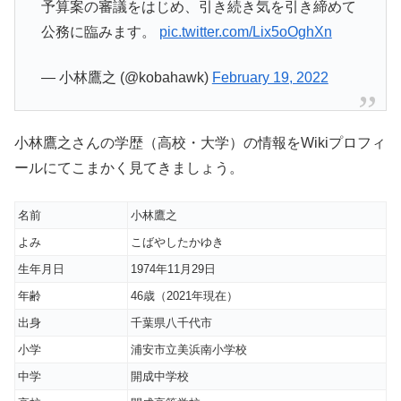
予算案の審議をはじめ、引き続き気を引き締めて
公務に臨みます。
pic.twitter.com/Lix5oOghXn
— 小林鷹之 (@kobahawk)
February 19, 2022
小林鷹之さんの学歴（高校・大学）の情報をWikiプロフィ
ールにてこまかく見てきましょう。
名前
小林鷹之
よみ
こばやしたかゆき
生年月日
1974年11月29日
年齢
46歳（2021年現在）
出身
千葉県八千代市
小学
浦安市立美浜南小学校
中学
開成中学校