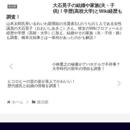
大石晃子の結婚や家族(夫・子
政治家
供)！学歴(高校大学)とWiki経歴も
調査！
山本太郎氏率いるれいわ新撰組の当選者3人のうちの１人である女性
議員の大石晃子（おおいしあきこ）さん。彼女のWikiプロフィールと
経歴や学歴（高校・大学）に加え、結婚やその家族（夫・子供・娘）
も調査。橋本元知事とは一体何があったのかも解説！
小林鷹之の秘書がアパホテルで不祥事？
大学時代の留年の理由も調査！
ヒコロヒーの昔の姿が美人でかわいい！
歴代彼氏と結婚の情報を調査！
ホーム
政治家