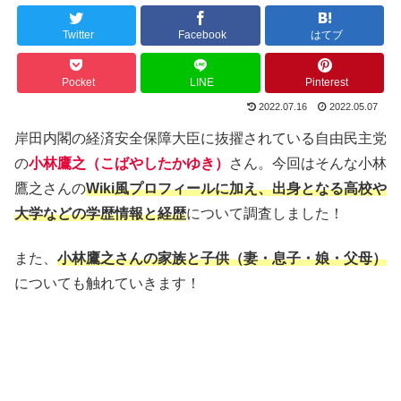
Twitter
Facebook
はてブ
Pocket
LINE
Pinterest
2022.07.16
2022.05.07
岸田内閣の経済安全保障大臣に抜擢されている自由民主党
の
小林鷹之（こばやしたかゆき）
さん。今回はそんな小林
鷹之さんの
Wiki風プロフィールに加え、出身となる高校や
大学などの学歴情報と経歴
について調査しました！
また、
小林鷹之さんの家族と子供（妻・息子・娘・父母）
についても触れていきます！