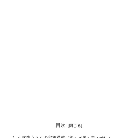
目次
小林鷹之さんの家族構成（親・兄弟・妻・子供）