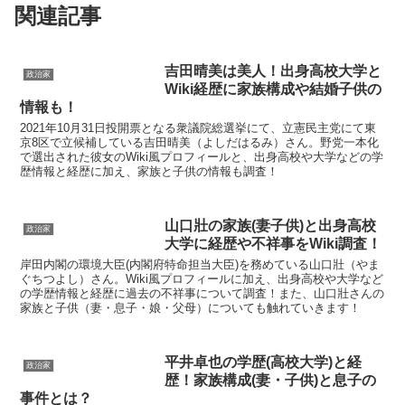
関連記事
吉田晴美は美人！出身高校大学と
政治家
Wiki経歴に家族構成や結婚子供の
情報も！
2021年10月31日投開票となる衆議院総選挙にて、立憲民主党にて東
京8区で立候補している吉田晴美（よしだはるみ）さん。野党一本化
で選出された彼女のWiki風プロフィールと、出身高校や大学などの学
歴情報と経歴に加え、家族と子供の情報も調査！
山口壯の家族(妻子供)と出身高校
政治家
大学に経歴や不祥事をWiki調査！
岸田内閣の環境大臣(内閣府特命担当大臣)を務めている山口壯（やま
ぐちつよし）さん。Wiki風プロフィールに加え、出身高校や大学など
の学歴情報と経歴に過去の不祥事について調査！また、山口壯さんの
家族と子供（妻・息子・娘・父母）についても触れていきます！
平井卓也の学歴(高校大学)と経
政治家
歴！家族構成(妻・子供)と息子の
事件とは？