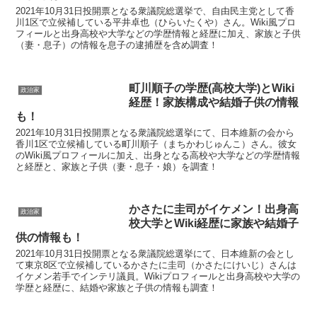
2021年10月31日投開票となる衆議院総選挙で、自由民主党として香
川1区で立候補している平井卓也（ひらいたくや）さん。Wiki風プロ
フィールと出身高校や大学などの学歴情報と経歴に加え、家族と子供
（妻・息子）の情報を息子の逮捕歴を含め調査！
町川順子の学歴(高校大学)とWiki
政治家
経歴！家族構成や結婚子供の情報
も！
2021年10月31日投開票となる衆議院総選挙にて、日本維新の会から
香川1区で立候補している町川順子（まちかわじゅんこ）さん。彼女
のWiki風プロフィールに加え、出身となる高校や大学などの学歴情報
と経歴と、家族と子供（妻・息子・娘）を調査！
かさたに圭司がイケメン！出身高
政治家
校大学とWiki経歴に家族や結婚子
供の情報も！
2021年10月31日投開票となる衆議院総選挙にて、日本維新の会とし
て東京8区で立候補しているかさたに圭司（かさたにけいじ）さんは
イケメン若手でインテリ議員。Wikiプロフィールと出身高校や大学の
学歴と経歴に、結婚や家族と子供の情報も調査！