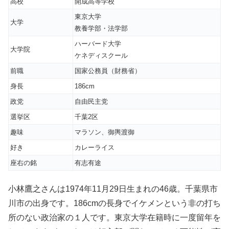
高校
開成高等学校
東京大学
大学
教養学部・法学部
ハーバード大学
大学院
ケネディスクール
前職
国家公務員（財務省）
身長
186cm
政党
自由民主党
選挙区
千葉2区
趣味
マラソン、御輿渡御
好き
カレーライス
座右の銘
有志有途
小林鷹之さんは1974年11月29日生まれの46歳。千葉県市
川市の出身です。186cmの長身でイケメンという非の打ち
所のない政治家の１人です。東京大学在籍時に一度留年を