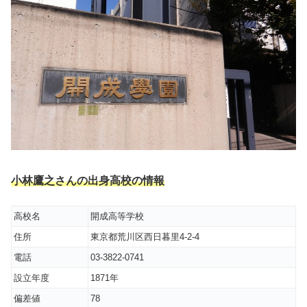
小林鷹之さんの出身高校の情報
高校名
開成高等学校
住所
東京都荒川区西日暮里4-2-4
電話
03-3822-0741
設立年度
1871年
偏差値
78