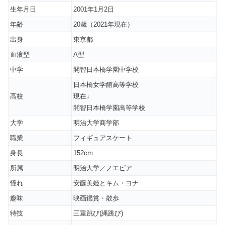
生年月日
2001年1月2日
年齢
20歳（2021年現在）
出身
東京都
血液型
A型
中学
開智日本橋学園中学校
日本橋女学館高等学校
高校
現在↓
開智日本橋学園高等学校
大学
明治大学商学部
職業
フィギュアスケート
身長
152cm
所属
明治大学／ノエビア
憧れ
安藤美姫とキム・ヨナ
趣味
映画鑑賞・散歩
特技
三重跳び(縄跳び)