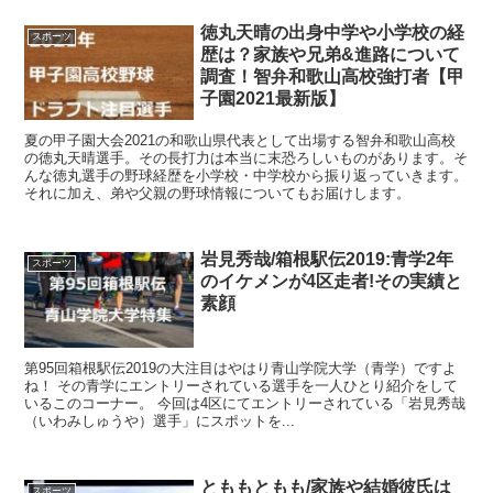
徳丸天晴の出身中学や小学校の経
スポーツ
歴は？家族や兄弟&進路について
調査！智弁和歌山高校強打者【甲
子園2021最新版】
夏の甲子園大会2021の和歌山県代表として出場する智弁和歌山高校
の徳丸天晴選手。その長打力は本当に末恐ろしいものがあります。そ
んな徳丸選手の野球経歴を小学校・中学校から振り返っていきます。
それに加え、弟や父親の野球情報についてもお届けします。
岩見秀哉/箱根駅伝2019:青学2年
スポーツ
のイケメンが4区走者!その実績と
素顔
第95回箱根駅伝2019の大注目はやはり青山学院大学（青学）ですよ
ね！ その青学にエントリーされている選手を一人ひとり紹介をして
いるこのコーナー。 今回は4区にてエントリーされている「岩見秀哉
（いわみしゅうや）選手」にスポットを...
とももともも/家族や結婚彼氏は
スポーツ