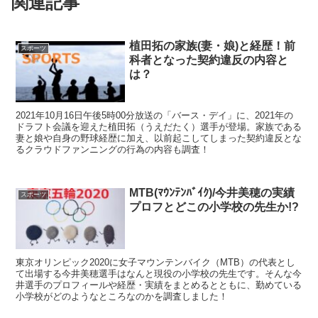
関連記事
植田拓の家族(妻・娘)と経歴！前
スポーツ
科者となった契約違反の内容と
は？
2021年10月16日午後5時00分放送の「バース・デイ」に、2021年の
ドラフト会議を迎えた植田拓（うえだたく）選手が登場。家族である
妻と娘や自身の野球経歴に加え、以前起こしてしまった契約違反とな
るクラウドファンニングの行為の内容も調査！
MTB(ﾏｳﾝﾃﾝﾊﾞｲｸ)/今井美穂の実績
スポーツ
プロフとどこの小学校の先生か!?
東京オリンピック2020に女子マウンテンバイク（MTB）の代表とし
て出場する今井美穂選手はなんと現役の小学校の先生です。そんな今
井選手のプロフィールや経歴・実績をまとめるとともに、勤めている
小学校がどのようなところなのかを調査しました！