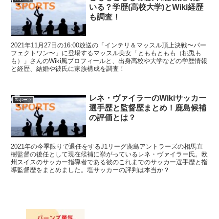
いる？学歴(高校大学)とWiki経歴
も調査！
2021年11月27日の16:00放送の「インテリ＆マッスル頂上決戦〜パー
フェクトワン〜」に登場するマッスル美女「とももともも（桃兎も
も）」さんのWiki風プロフィールと、出身高校や大学などの学歴情報
と経歴、結婚や彼氏に家族構成を調査！
レネ・ヴァイラーのWikiサッカー
スポーツ
選手歴と監督歴まとめ！鹿島候補
の評価とは？
2021年の今季限りで退任をするJ1リーグ鹿島アントラーズの相馬直
樹監督の後任として現在候補に挙がっているレネ・ヴァイラー氏。欧
州スイスのサッカー指導者である彼のこれまでのサッカー選手歴と指
導監督歴をまとめました。塩サッカーの評判は本当か？