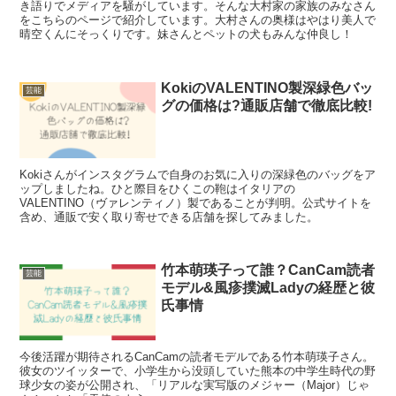
き語りでメディアを騒がしています。そんな大村家の家族のみなさん
をこちらのページで紹介しています。大村さんの奥様はやはり美人で
晴空くんにそっくりです。妹さんとペットの犬もみんな仲良し！
KokiのVALENTINO製深緑色バッ
芸能
グの価格は?通販店舗で徹底比較!
Kokiさんがインスタグラムで自身のお気に入りの深緑色のバッグをア
ップしましたね。ひと際目をひくこの鞄はイタリアの
VALENTINO（ヴァレンティノ）製であることが判明。公式サイトを
含め、通販で安く取り寄せできる店舗を探してみました。
竹本萌瑛子って誰？CanCam読者
芸能
モデル&風疹撲滅Ladyの経歴と彼
氏事情
今後活躍が期待されるCanCamの読者モデルである竹本萌瑛子さん。
彼女のツイッターで、小学生から没頭していた熊本の中学生時代の野
球少女の姿が公開され、「リアルな実写版のメジャー（Major）じゃ