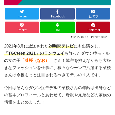
Twitter
Facebook
はてブ
Pocket
LINE
Pinterest
2022.07.17
2021.08.23
2021年8月に放送された
24時間テレビ
にも出演をし、
「TGCteen 2021」のランウェイ
も飾ったダウン症モデル
の女の子
「菜桜（なお）」
さん！障害を抱えながらも大好
きなファッションを仕事に、様々なシーンで活躍する菜桜
さんは今後もっと注目されるべきモデルの１人です。
今回はそんなダウン症モデルの菜桜さんの年齢は出身など
の基本プロフィールとあわせて、母親や兄弟などの家族の
情報をまとめました！