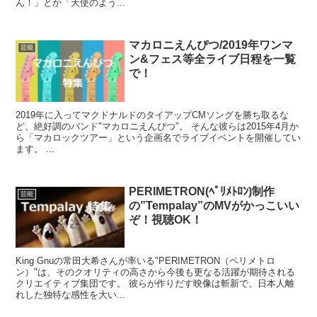
ん！」とか「天使のよう...
マカロニえんぴつ/2019年ワンマ
芸能
ン&フェス等全ライブ日程を一覧
で！
2019年に入ってマクドナルドのタイアップCMソングを勝ち取るな
ど、絶好調のバンド"マカロニえんぴつ"。 そんな彼らは2015年4月か
ら「マカロックツアー」という企画名でライブイベントを開催してい
ます。 ...
PERIMETRON(ﾍﾟﾘﾒﾄﾛﾝ)制作
芸能
の”Tempalay”のMVがかっこいい
ぞ！視聴OK！
King Gnuの常田大希さんが率いる"PERIMETRON（ペリメトロ
ン）"は、そのクオリティの高さから今後も更なる活躍が期待される
クリエイティブ集団です。 彼らが作りだす映像は斬新で、日本人離
れした独特な感性を大い...