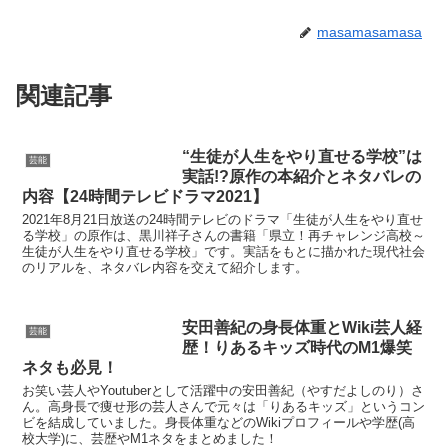
masamasamasa
関連記事
“生徒が人生をやり直せる学校”は
芸能
実話!?原作の本紹介とネタバレの
内容【24時間テレビドラマ2021】
2021年8月21日放送の24時間テレビのドラマ「生徒が人生をやり直せ
る学校」の原作は、黒川祥子さんの書籍「県立！再チャレンジ高校～
生徒が人生をやり直せる学校」です。実話をもとに描かれた現代社会
のリアルを、ネタバレ内容を交えて紹介します。
安田善紀の身長体重とWiki芸人経
芸能
歴！りあるキッズ時代のM1爆笑
ネタも必見！
お笑い芸人やYoutuberとして活躍中の安田善紀（やすだよしのり）さ
ん。高身長で痩せ形の芸人さんで元々は「りあるキッズ」というコン
ビを結成していました。身長体重などのWikiプロフィールや学歴(高
校大学)に、芸歴やM1ネタをまとめました！