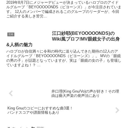
2019年8月7日にメジャーデビューが決まっているハロプロのアイド
ルグループ「BEYOOOOONDS（ビヨーンズ）」が今注目されていま
す。 12人のメンバーで編成されるこのグループのリーダーが、今回
ご紹介する美しき苦労...
江口紗耶(BEYOOOOONDS)の
芸能
Wiki風プロフ!MV眼鏡女子の出身
&人柄の魅力
ハロプロが自信満々に令和の時代に送り込んできた期待の12人のア
イドルグループ「BEYOOOOONDS（ビヨーンズ）」。 MVの「眼鏡
の男の子」が話題となっていますが、実は「眼鏡の女の子」も登場し
ていますよね！？ ...
井口理(King Gnu/Vo)の声が好き！その理
由は藝大声楽の発声法にあり
King Gnuのコピーにおすすめな曲3選！
バンドスコアや譜面情報もあり