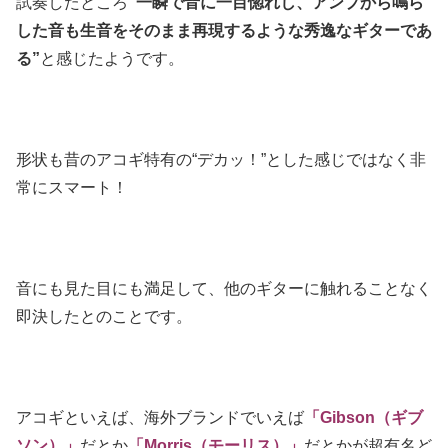
試奏したところ
“一瞬で音に一目惚れし、アンプから鳴ら
した音も生音をそのまま再現するような秀逸なギターであ
る”
と感じたようです。
形状も昔のアコギ特有の
“デカッ！”
とした感じではなく非
常にスマート！
音にも見た目にも満足して、他のギターに触れることなく
即決したとのことです。
アコギといえば、海外ブランドでいえば
「Gibson（ギブ
ソン）」
だとか
「Morris（モーリス）」
だとかが超有名ど