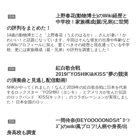
上野春花(動物博士)のWiki経歴と
芸能
中学校！家族構成(親/兄弟)に世間
の評判をまとめた！
14歳の動物博士こと「上野春花（うえのはるか）」さんが凄い！か
わいい！と話題になっています。今回はそんな彼女の出身や年齢など
のWikiプロフィールに加え、驚くべきその経歴と現在通っている中学
校、更には家族構成（親・兄弟）や評判を調査しました！
紅白歌合戦
芸能
2019/”YOSHIKI&KISS”夢の競演
の演奏曲と見逃し配信動画!
NHKがやってくれました！なんと2019年の紅白歌合戦に日本を代表
するロックスター「YOSHIKI（ヨシキ）」とアメリカが生んだ伝説
のロックバンド「KISS(キッス）」のコラボレーションが実現しまし
た！ 日本全国のロッ...
一岡伶奈(BEYOOOOONDS/ﾋﾞﾖｰﾝ
芸能
ｽﾞ)のwiki風プロフ!人柄や身長/出
身高校も調査