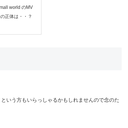
 small world のMV
男の正体は・・？
め
！
という方もいらっしゃるかもしれませんので念のた