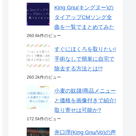
King Gnu(キングヌー)の
タイアップCMソング全
曲を一覧でまとめてみた
260.6k件のビュー
すぐにほくろを取りたい!
手術なしで簡単に自宅で
除去する方法とは!?
260.2k件のビュー
小麦の奴隷/商品メニュー
と価格を画像付きで紹介!
取り寄せは可能か?
172.5k件のビュー
井口理(King Gnu/Vo)の声