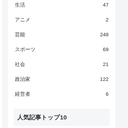
生活
47
アニメ
2
芸能
248
スポーツ
69
社会
21
政治家
122
経営者
6
人気記事トップ10