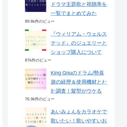
ドラマ主題歌と視聴率を
一覧でまとめてみた
89.8k件のビュー
『ウィリアム・ウェルス
テッド』のジュエリーと
ショップ購入について
87k件のビュー
King Gnuのドラム/勢喜
遊の経歴＆使用機材とﾒｰ
ｶｰ調査！髪型がウケる
76.9k件のビュー
あいみょんをカラオケで
歌いたい！歌いやすいお