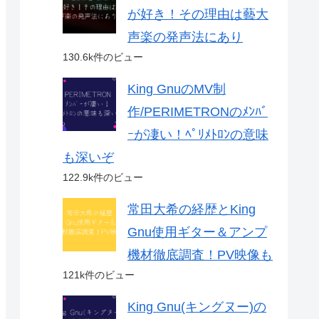
が好き！その理由は藝大
声楽の発声法にあり
130.6k件のビュー
King GnuのMV制
作/PERIMETRONのﾒﾝﾊﾞ
ｰが凄い！ﾍﾟﾘﾒﾄﾛﾝの意味
も深いぞ
122.9k件のビュー
常田大希の経歴とKing
Gnu使用ギター＆アンプ
機材徹底調査！PV映像も
121k件のビュー
King Gnu(キングヌー)の